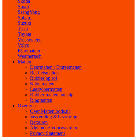
Skoda
Smart
SsangYong
Subaru
Suzuki
Tesla
Toyota
Volkswagen
Volvo
Ringmatten
Weathertech
Matten
Deurmatten / Entreematten
Bakfietsmatten
Rubber op rol
Kabelmatten
Laadvloermatten
Rubber matten antislip
Ringmatten
Over ons
Over Mattenloods.nl
Verzending & bezorging
Retouren
Algemene Voorwaarden
Privacy Statement