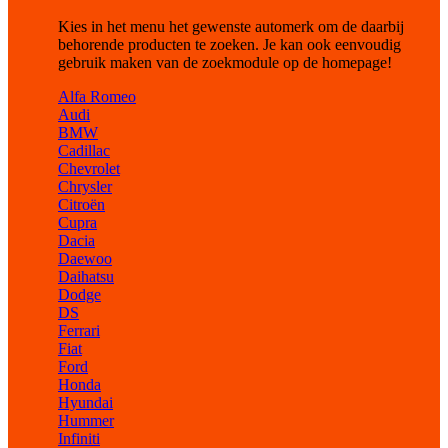
Kies in het menu het gewenste automerk om de daarbij
behorende producten te zoeken. Je kan ook eenvoudig
gebruik maken van de zoekmodule op de homepage!
Alfa Romeo
Audi
BMW
Cadillac
Chevrolet
Chrysler
Citroën
Cupra
Dacia
Daewoo
Daihatsu
Dodge
DS
Ferrari
Fiat
Ford
Honda
Hyundai
Hummer
Infiniti