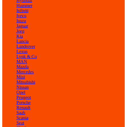
Hyundai
Hummer
Infiniti
Iveco
Isuzu
Jaguar
Jeep
Kia
Lancia
Landrover
Lexus
Lynk & Co
MAN
Mazda
Mercedes
Mini
Mitsubishi
Nissan
Opel
Peugeot
Porsche
Renault
Saab
Scania
Seat