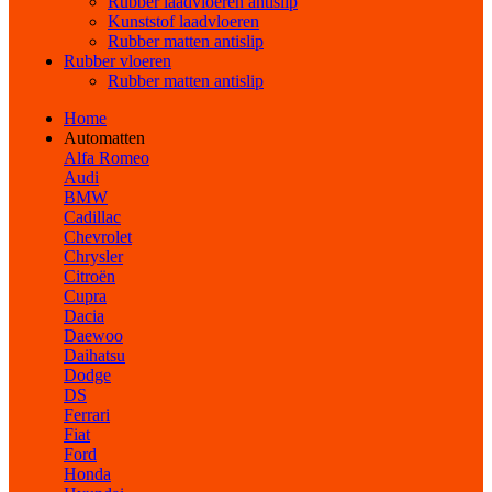
Rubber laadvloeren antislip
Kunststof laadvloeren
Rubber matten antislip
Rubber vloeren
Rubber matten antislip
Home
Automatten
Alfa Romeo
Audi
BMW
Cadillac
Chevrolet
Chrysler
Citroën
Cupra
Dacia
Daewoo
Daihatsu
Dodge
DS
Ferrari
Fiat
Ford
Honda