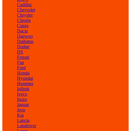
Cadillac
Chevrolet
Chrysler
Citroën
Cupra
Dacia
Daewoo
Daihatsu
Dodge
DS
Ferrari
Fiat
Ford
Honda
Hyundai
Hummer
Infiniti
Iveco
Isuzu
Jaguar
Jeep
Kia
Lancia
Landrover
Lexus