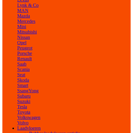
Lynk & Co
MAN
Mazda
Mercedes
Mini
Mitsubishi
Nissan
Opel
Peugeot
Porsche
Renault
Saab
Scania
Seat
Skoda
Smart
SsangYong
Subaru
Suzuki
Tesla
Toyota
Volkswagen
Volvo
Laadvloeren