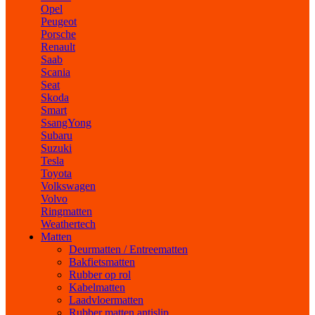
Opel
Peugeot
Porsche
Renault
Saab
Scania
Seat
Skoda
Smart
SsangYong
Subaru
Suzuki
Tesla
Toyota
Volkswagen
Volvo
Ringmatten
Weathertech
Matten
Deurmatten / Entreematten
Bakfietsmatten
Rubber op rol
Kabelmatten
Laadvloermatten
Rubber matten antislip