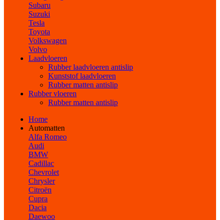
Subaru
Suzuki
Tesla
Toyota
Volkswagen
Volvo
Laadvloeren
Rubber laadvloeren antislip
Kunststof laadvloeren
Rubber matten antislip
Rubber vloeren
Rubber matten antislip
Home
Automatten
Alfa Romeo
Audi
BMW
Cadillac
Chevrolet
Chrysler
Citroën
Cupra
Dacia
Daewoo