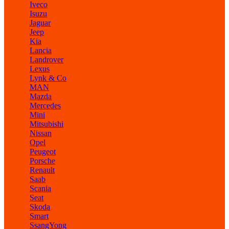
Iveco
Isuzu
Jaguar
Jeep
Kia
Lancia
Landrover
Lexus
Lynk & Co
MAN
Mazda
Mercedes
Mini
Mitsubishi
Nissan
Opel
Peugeot
Porsche
Renault
Saab
Scania
Seat
Skoda
Smart
SsangYong