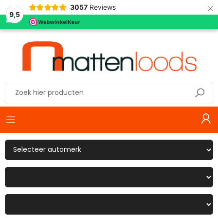
×
3057
Reviews
9,5