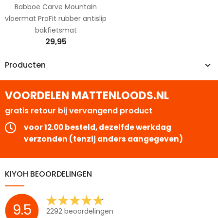
Babboe Carve Mountain
vloermat ProFit rubber antislip
bakfietsmat
29,95
Producten
VOORDELEN MATTENLOODS.NL
gratis retour bij vervangend product
voor 12.00 besteld, dezelfde werkdag
verzonden (tenzij anders aangegeven)
KIYOH BEOORDELINGEN
9.5
2292 beoordelingen