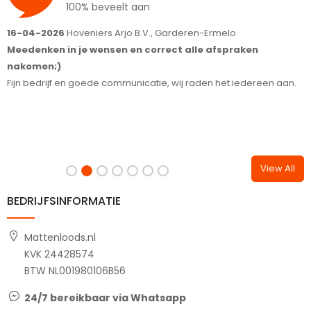
100% beveelt aan
16-04-2026
Hoveniers Arjo B.V., Garderen-Ermelo
1
Meedenken in je wensen en correct alle afspraken
S
nakomen;)
T
Fijn bedrijf en goede communicatie, wij raden het iedereen aan.
View All
BEDRIJFSINFORMATIE
Mattenloods.nl
KVK 24428574
BTW NL001980106B56
24/7 bereikbaar via Whatsapp