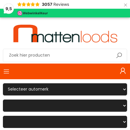
×
3057
Reviews
9,5