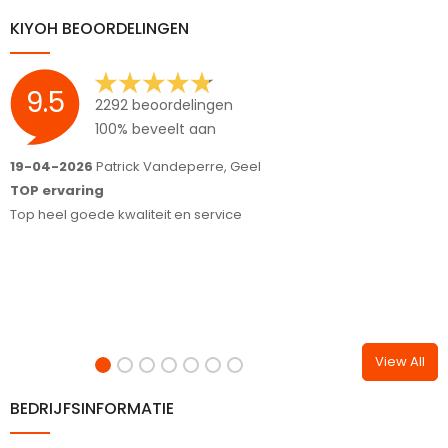
KIYOH BEOORDELINGEN
9.5
2292 beoordelingen
100% beveelt aan
19-04-2026
Patrick Vandeperre, Geel
1
TOP ervaring
M
Top heel goede kwaliteit en service
n
F
View All
BEDRIJFSINFORMATIE