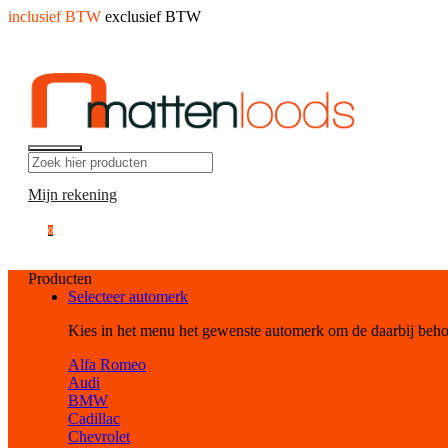
inclusief BTW
exclusief BTW
Mijn rekening
0
Producten
Selecteer automerk
Kies in het menu het gewenste automerk om de daarbij beh
Alfa Romeo
Audi
BMW
Cadillac
Chevrolet