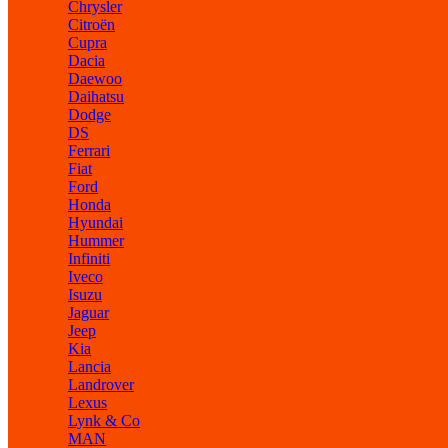
Chrysler
Citroën
Cupra
Dacia
Daewoo
Daihatsu
Dodge
DS
Ferrari
Fiat
Ford
Honda
Hyundai
Hummer
Infiniti
Iveco
Isuzu
Jaguar
Jeep
Kia
Lancia
Landrover
Lexus
Lynk & Co
MAN