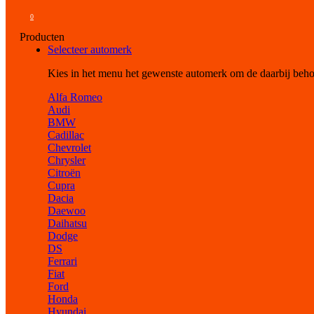
0
Producten
Selecteer automerk
Kies in het menu het gewenste automerk om de daarbij beh
Alfa Romeo
Audi
BMW
Cadillac
Chevrolet
Chrysler
Citroën
Cupra
Dacia
Daewoo
Daihatsu
Dodge
DS
Ferrari
Fiat
Ford
Honda
Hyundai