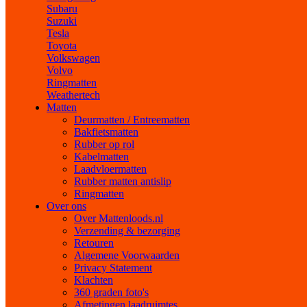
Subaru
Suzuki
Tesla
Toyota
Volkswagen
Volvo
Ringmatten
Weathertech
Matten
Deurmatten / Entreematten
Bakfietsmatten
Rubber op rol
Kabelmatten
Laadvloermatten
Rubber matten antislip
Ringmatten
Over ons
Over Mattenloods.nl
Verzending & bezorging
Retouren
Algemene Voorwaarden
Privacy Statement
Klachten
360 graden foto's
Afmetingen laadruimtes