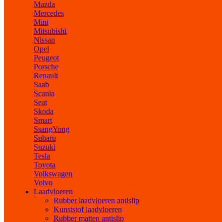
Mazda
Mercedes
Mini
Mitsubishi
Nissan
Opel
Peugeot
Porsche
Renault
Saab
Scania
Seat
Skoda
Smart
SsangYong
Subaru
Suzuki
Tesla
Toyota
Volkswagen
Volvo
Laadvloeren
Rubber laadvloeren antislip
Kunststof laadvloeren
Rubber matten antislip