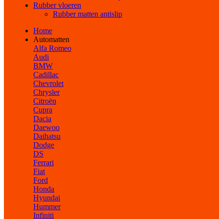
Rubber vloeren
Rubber matten antislip
Home
Automatten
Alfa Romeo
Audi
BMW
Cadillac
Chevrolet
Chrysler
Citroën
Cupra
Dacia
Daewoo
Daihatsu
Dodge
DS
Ferrari
Fiat
Ford
Honda
Hyundai
Hummer
Infiniti