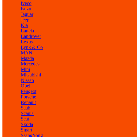
Iveco
Isuzu
Jaguar
Jeep
Kia
Lancia
Landrover
Lexus
Lynk & Co
MAN
Mazda
Mercedes
Mini
Mitsubishi
Nissan
Opel
Peugeot
Porsche
Renault
Saab
Scania
Seat
Skoda
Smart
SsangYong