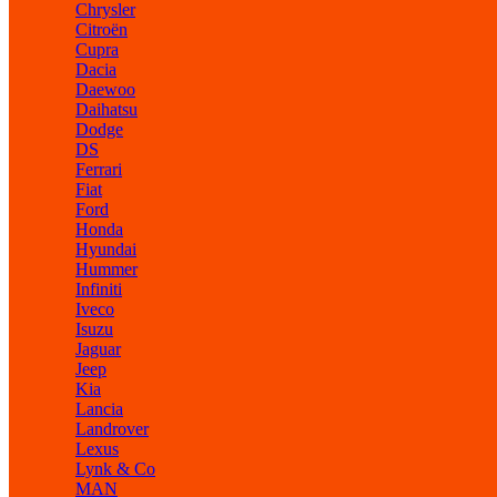
Chrysler
Citroën
Cupra
Dacia
Daewoo
Daihatsu
Dodge
DS
Ferrari
Fiat
Ford
Honda
Hyundai
Hummer
Infiniti
Iveco
Isuzu
Jaguar
Jeep
Kia
Lancia
Landrover
Lexus
Lynk & Co
MAN