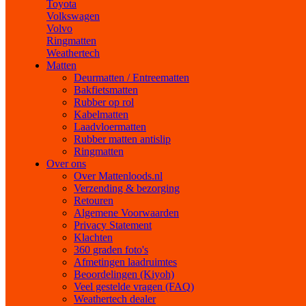
Toyota
Volkswagen
Volvo
Ringmatten
Weathertech
Matten
Deurmatten / Entreematten
Bakfietsmatten
Rubber op rol
Kabelmatten
Laadvloermatten
Rubber matten antislip
Ringmatten
Over ons
Over Mattenloods.nl
Verzending & bezorging
Retouren
Algemene Voorwaarden
Privacy Statement
Klachten
360 graden foto's
Afmetingen laadruimtes
Beoordelingen (Kiyoh)
Veel gestelde vragen (FAQ)
Weathertech dealer