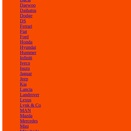
Daewoo
Daihatsu
Dodge
DS
Ferrari
Fiat
Ford
Honda
Hyundai
Hummer
Infiniti
Iveco
Isuzu
Jaguar
Jeep
Kia
Lancia
Landrover
Lexus
Lynk & Co
MAN
Mazda
Mercedes
Mini