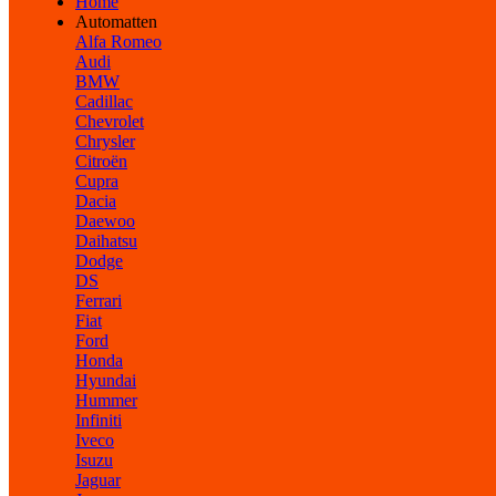
Home
Automatten
Alfa Romeo
Audi
BMW
Cadillac
Chevrolet
Chrysler
Citroën
Cupra
Dacia
Daewoo
Daihatsu
Dodge
DS
Ferrari
Fiat
Ford
Honda
Hyundai
Hummer
Infiniti
Iveco
Isuzu
Jaguar