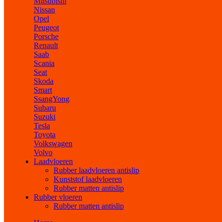
Mitsubishi
Nissan
Opel
Peugeot
Porsche
Renault
Saab
Scania
Seat
Skoda
Smart
SsangYong
Subaru
Suzuki
Tesla
Toyota
Volkswagen
Volvo
Laadvloeren
Rubber laadvloeren antislip
Kunststof laadvloeren
Rubber matten antislip
Rubber vloeren
Rubber matten antislip