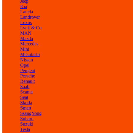
Jeep
Kia
Lancia
Landrover
Lexus
Lynk & Co
MAN
Mazda
Mercedes
Mini
Mitsubishi
Nissan
Opel
Peugeot
Porsche
Renault
Saab
Scania
Seat
Skoda
Smart
SsangYong
Subaru
Suzuki
Tesla