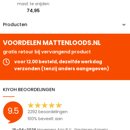
maat te snijden
74,95
Producten
VOORDELEN MATTENLOODS.NL
gratis retour bij vervangend product
voor 12.00 besteld, dezelfde werkdag
verzonden (tenzij anders aangegeven)
KIYOH BEOORDELINGEN
9.5
2292 beoordelingen
100% beveelt aan
16-04-2026
Hoveniers Arjo B.V., Garderen-Ermelo
1