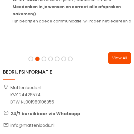
Meedenken in je wensen en correct alle afspraken
S
nakomen;)
T
Fijn bedrijf en goede communicatie, wij raden het iedereen aan.
View All
BEDRIJFSINFORMATIE
Mattenloods.nl
KVK 24428574
BTW NL001980106B56
24/7 bereikbaar via Whatsapp
info@mattenloods.nl