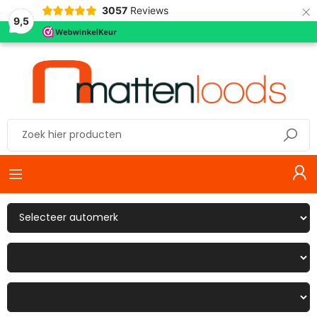
×
3057
Reviews
9,5