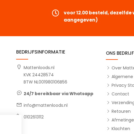
voor 12.00 besteld, dezelfd
aangegeven)
BEDRIJFSINFORMATIE
ONS BEDRIJF
Mattenloods.nl
Over Matte
KVK 24428574
Algemene
BTW NL001980106B56
Privacy S
15-04-2026
Jeanette, Woudenberg
14-04
24/7 bereikbaar via Whatsapp
Contact
Snelle sevice en goed product
Top e
Verzendin
info@mattenloods.nl
Top
Rubber
Retouren
een
kreeg
0102613112
Afmetinge
of ik 
Klachten
ook ge