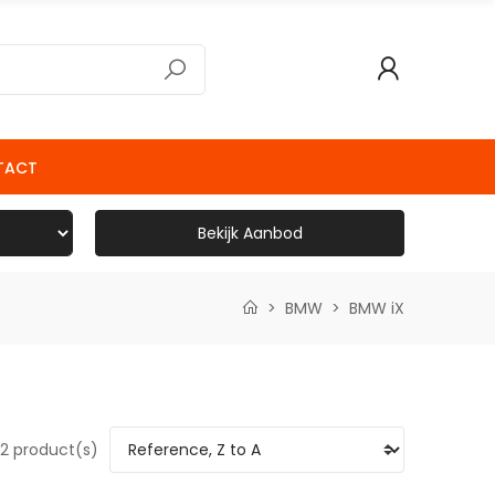
TACT
Bekijk Aanbod
BMW
BMW iX
2 product(s)