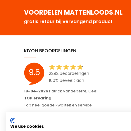
VOORDELEN MATTENLOODS.NL
gratis retour bij vervangend product
KIYOH BEOORDELINGEN
9.5
2292 beoordelingen
100% beveelt aan
16-04-2026
Hoveniers Arjo B.V., Garderen-Ermelo
Meedenken in je wensen en correct alle afspraken
nakomen;)
Fijn bedrijf en goede communicatie, wij raden het ieder
aan.
We use cookies