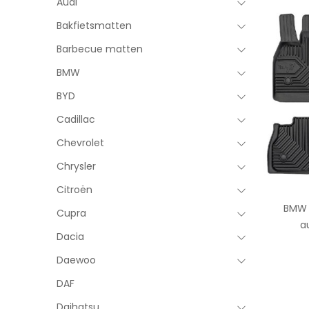
Audi
Bakfietsmatten
Barbecue matten
BMW
BYD
Cadillac
Chevrolet
Chrysler
Citroën
BMW i
Cupra
a
Dacia
Daewoo
DAF
Daihatsu