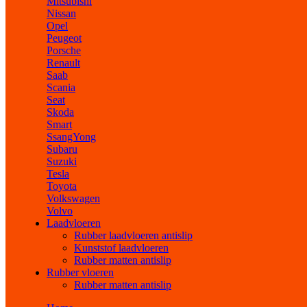
Mitsubishi
Nissan
Opel
Peugeot
Porsche
Renault
Saab
Scania
Seat
Skoda
Smart
SsangYong
Subaru
Suzuki
Tesla
Toyota
Volkswagen
Volvo
Laadvloeren
Rubber laadvloeren antislip
Kunststof laadvloeren
Rubber matten antislip
Rubber vloeren
Rubber matten antislip