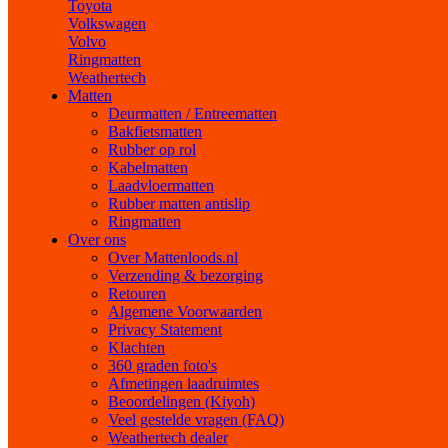
Toyota
Volkswagen
Volvo
Ringmatten
Weathertech
Matten
Deurmatten / Entreematten
Bakfietsmatten
Rubber op rol
Kabelmatten
Laadvloermatten
Rubber matten antislip
Ringmatten
Over ons
Over Mattenloods.nl
Verzending & bezorging
Retouren
Algemene Voorwaarden
Privacy Statement
Klachten
360 graden foto's
Afmetingen laadruimtes
Beoordelingen (Kiyoh)
Veel gestelde vragen (FAQ)
Weathertech dealer