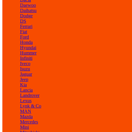
Daewoo
Daihatsu
Dodge
DS
Ferrari
Fiat
Ford
Honda
Hyundai
Hummer
Infiniti
Iveco
Isuzu
Jaguar
Jeep
Kia
Lancia
Landrover
Lexus
Lynk & Co
MAN
Mazda
Mercedes
Mini