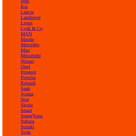
Jeep
Kia
Lancia
Landrover
Lexus
Lynk & Co
MAN
Mazda
Mercedes
Mini
Mitsubishi
Nissan
Opel
Peugeot
Porsche
Renault
Saab
Scania
Seat
Skoda
Smart
SsangYong
Subaru
Suzuki
Tesla