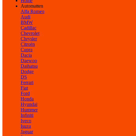
Home
Automatten
Alfa Romeo
Audi
BMW
Cadillac
Chevrolet
Chrysler
Citroën
Cupra
Dacia
Daewoo
Daihatsu
Dodge
DS
Ferrari
Fiat
Ford
Honda
Hyundai
Hummer
Infiniti
Iveco
Isuzu
Jaguar