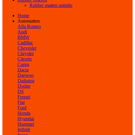
Rubber matten antislip
Home
Automatten
Alfa Romeo
Audi
BMW
Cadillac
Chevrolet
Chrysler
Citroën
Cupra
Dacia
Daewoo
Daihatsu
Dodge
DS
Ferrari
Fiat
Ford
Honda
Hyundai
Hummer
Infiniti
Iveco