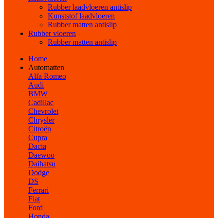
Rubber laadvloeren antislip
Kunststof laadvloeren
Rubber matten antislip
Rubber vloeren
Rubber matten antislip
Home
Automatten
Alfa Romeo
Audi
BMW
Cadillac
Chevrolet
Chrysler
Citroën
Cupra
Dacia
Daewoo
Daihatsu
Dodge
DS
Ferrari
Fiat
Ford
Honda