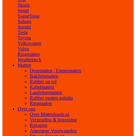
Skoda
Smart
SsangYong
Subaru
Suzuki
Tesla
Toyota
Volkswagen
Volvo
Ringmatten
Weathertech
Matten
Deurmatten / Entreematten
Bakfietsmatten
Rubber op rol
Kabelmatten
Laadvloermatten
Rubber matten antislip
Ringmatten
Over ons
Over Mattenloods.nl
Verzending & bezorging
Retouren
Algemene Voorwaarden