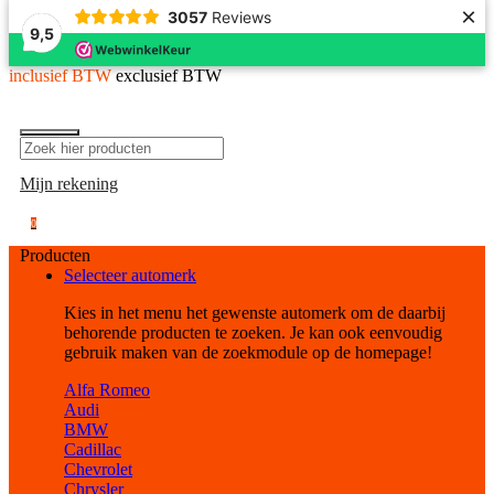
×
3057
Reviews
9,5
inclusief BTW
exclusief BTW
Mijn rekening
0
Producten
Selecteer automerk
Kies in het menu het gewenste automerk om de daarbij
behorende producten te zoeken. Je kan ook eenvoudig
gebruik maken van de zoekmodule op de homepage!
Alfa Romeo
Audi
BMW
Cadillac
Chevrolet
Chrysler