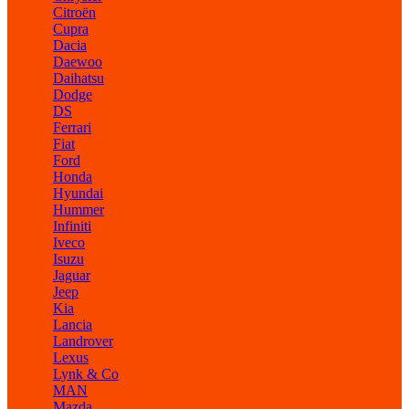
Citroën
Cupra
Dacia
Daewoo
Daihatsu
Dodge
DS
Ferrari
Fiat
Ford
Honda
Hyundai
Hummer
Infiniti
Iveco
Isuzu
Jaguar
Jeep
Kia
Lancia
Landrover
Lexus
Lynk & Co
MAN
Mazda