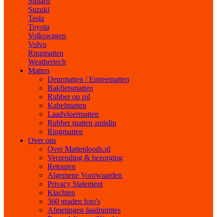
Subaru
Suzuki
Tesla
Toyota
Volkswagen
Volvo
Ringmatten
Weathertech
Matten
Deurmatten / Entreematten
Bakfietsmatten
Rubber op rol
Kabelmatten
Laadvloermatten
Rubber matten antislip
Ringmatten
Over ons
Over Mattenloods.nl
Verzending & bezorging
Retouren
Algemene Voorwaarden
Privacy Statement
Klachten
360 graden foto's
Afmetingen laadruimtes