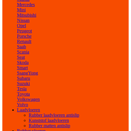
Mercedes
Mini
Mitsubishi
Nissan
Opel
Peugeot
Porsche
Renault
Saab
Scania
Seat
Skoda
Smart
SsangYong
Subaru
Suzuki
Tesla
Toyota
Volkswagen
Volvo
Laadvloeren
Rubber laadvloeren antislip
Kunststof laadvloeren
Rubber matten antislip
Rubber vloeren