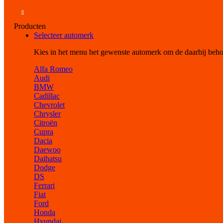
0
Producten
Selecteer automerk
Kies in het menu het gewenste automerk om de daarbij beh
Alfa Romeo
Audi
BMW
Cadillac
Chevrolet
Chrysler
Citroën
Cupra
Dacia
Daewoo
Daihatsu
Dodge
DS
Ferrari
Fiat
Ford
Honda
Hyundai