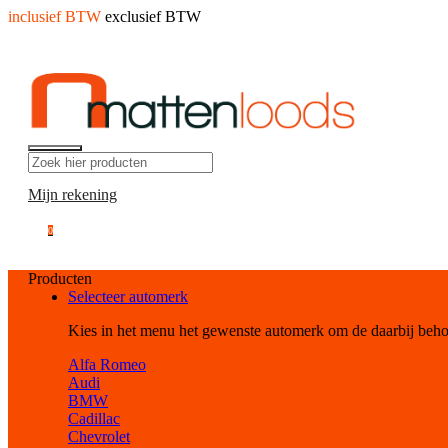
inclusief BTW
exclusief BTW
Mijn rekening
0
Producten
Selecteer automerk
Kies in het menu het gewenste automerk om de daarbij beh
Alfa Romeo
Audi
BMW
Cadillac
Chevrolet