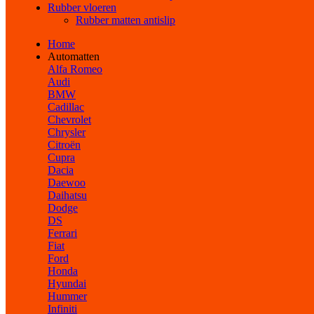
Rubber vloeren
Rubber matten antislip
Home
Automatten
Alfa Romeo
Audi
BMW
Cadillac
Chevrolet
Chrysler
Citroën
Cupra
Dacia
Daewoo
Daihatsu
Dodge
DS
Ferrari
Fiat
Ford
Honda
Hyundai
Hummer
Infiniti