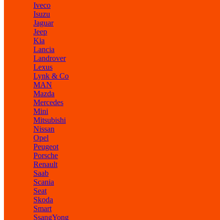
Iveco
Isuzu
Jaguar
Jeep
Kia
Lancia
Landrover
Lexus
Lynk & Co
MAN
Mazda
Mercedes
Mini
Mitsubishi
Nissan
Opel
Peugeot
Porsche
Renault
Saab
Scania
Seat
Skoda
Smart
SsangYong