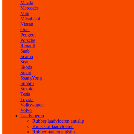
Mazda
Mercedes
Mini
Mitsubishi
Nissan
Opel
Peugeot
Porsche
Renault
Saab
Scania
Seat
Skoda
Smart
SsangYong
Subaru
Suzuki
Tesla
Toyota
Volkswagen
Volvo
Laadvloeren
Rubber laadvloeren antislip
Kunststof laadvloeren
Rubber matten antislip