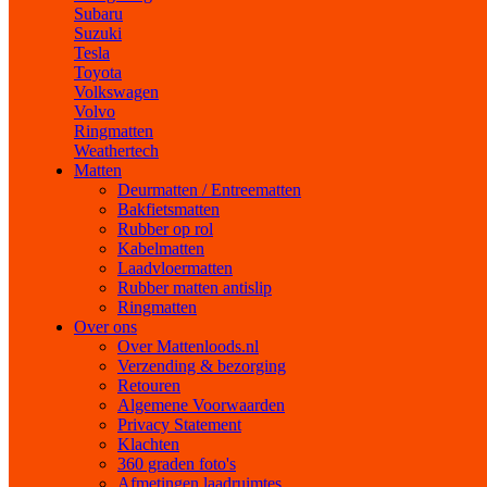
Subaru
Suzuki
Tesla
Toyota
Volkswagen
Volvo
Ringmatten
Weathertech
Matten
Deurmatten / Entreematten
Bakfietsmatten
Rubber op rol
Kabelmatten
Laadvloermatten
Rubber matten antislip
Ringmatten
Over ons
Over Mattenloods.nl
Verzending & bezorging
Retouren
Algemene Voorwaarden
Privacy Statement
Klachten
360 graden foto's
Afmetingen laadruimtes