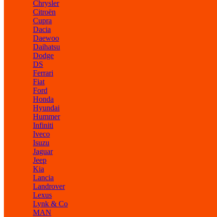
Chrysler
Citroën
Cupra
Dacia
Daewoo
Daihatsu
Dodge
DS
Ferrari
Fiat
Ford
Honda
Hyundai
Hummer
Infiniti
Iveco
Isuzu
Jaguar
Jeep
Kia
Lancia
Landrover
Lexus
Lynk & Co
MAN