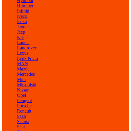
Hyundai
Hummer
Infiniti
Iveco
Isuzu
Jaguar
Jeep
Kia
Lancia
Landrover
Lexus
Lynk & Co
MAN
Mazda
Mercedes
Mini
Mitsubishi
Nissan
Opel
Peugeot
Porsche
Renault
Saab
Scania
Seat