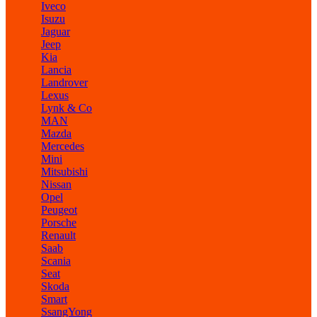
Iveco
Isuzu
Jaguar
Jeep
Kia
Lancia
Landrover
Lexus
Lynk & Co
MAN
Mazda
Mercedes
Mini
Mitsubishi
Nissan
Opel
Peugeot
Porsche
Renault
Saab
Scania
Seat
Skoda
Smart
SsangYong