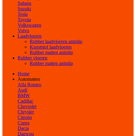
Subaru
Suzuki
Tesla
Toyota
Volkswagen
Volvo
Laadvloeren
Rubber laadvloeren antislip
Kunststof laadvloeren
Rubber matten antislip
Rubber vloeren
Rubber matten antislip
Home
Automatten
Alfa Romeo
Audi
BMW
Cadillac
Chevrolet
Chrysler
Citroën
Cupra
Dacia
Daewoo