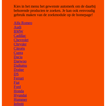
Kies in het menu het gewenste automerk om de daarbij
behorende producten te zoeken. Je kan ook eenvoudig
gebruik maken van de zoekmodule op de homepage!
Alfa Romeo
Audi
BMW
Cadillac
Chevrolet
Chrysler
Citroën
Cupra
Dacia
Daewoo
Daihatsu
Dodge
DS
Ferrari
Fiat
Ford
Honda
Hyundai
Hummer
Infiniti