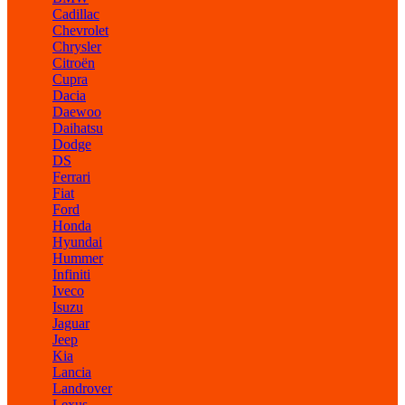
Cadillac
Chevrolet
Chrysler
Citroën
Cupra
Dacia
Daewoo
Daihatsu
Dodge
DS
Ferrari
Fiat
Ford
Honda
Hyundai
Hummer
Infiniti
Iveco
Isuzu
Jaguar
Jeep
Kia
Lancia
Landrover
Lexus