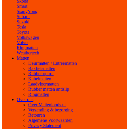
Skoda
Smart
SsangYong
Subaru
Suzuki
Tesla
Toyota
Volkswagen
Volvo
Ringmatten
Weathertech
Matten
Deurmatten / Entreematten
Bakfietsmatten
Rubber op rol
Kabelmatten
Laadvloermatten
Rubber matten antislip
Ringmatten
Over ons
Over Mattenloods.nl
Verzending & bezorging
Retouren
Algemene Voorwaarden
Privacy Statement