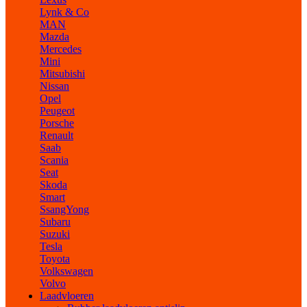
Lynk & Co
MAN
Mazda
Mercedes
Mini
Mitsubishi
Nissan
Opel
Peugeot
Porsche
Renault
Saab
Scania
Seat
Skoda
Smart
SsangYong
Subaru
Suzuki
Tesla
Toyota
Volkswagen
Volvo
Laadvloeren