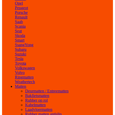
Opel
Peugeot
Porsche
Renault
Saab
Scania
Seat
Skoda
Smart
SsangYong
Subaru
Suzuki
Tesla
Toyota
Volkswagen
Volvo
Ringmatten
Weathertech
Matten
Deurmatten / Entreematten
Bakfietsmatten
Rubber op rol
Kabelmatten
Laadvloermatten
Rubber matten antislip