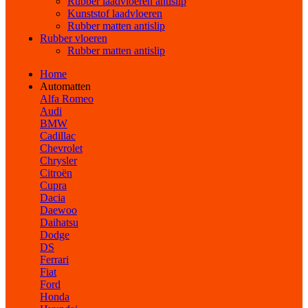
Rubber laadvloeren antislip
Kunststof laadvloeren
Rubber matten antislip
Rubber vloeren
Rubber matten antislip
Home
Automatten
Alfa Romeo
Audi
BMW
Cadillac
Chevrolet
Chrysler
Citroën
Cupra
Dacia
Daewoo
Daihatsu
Dodge
DS
Ferrari
Fiat
Ford
Honda