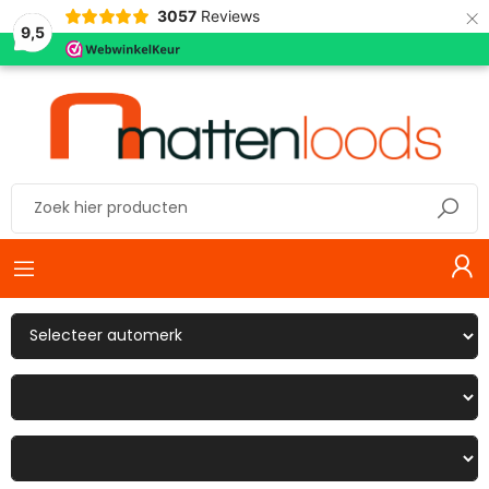
×
3057
Reviews
9,5