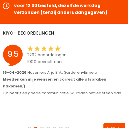
voor 12.00 besteld, dezelfde werkdag
verzonden (tenzij anders aangegeven)
KIYOH BEOORDELINGEN
9.5
2292 beoordelingen
100% beveelt aan
16-04-2026
Hoveniers Arjo B.V., Garderen-Ermelo
1
Meedenken in je wensen en correct alle afspraken
S
nakomen;)
T
Fijn bedrijf en goede communicatie, wij raden het iedereen aan.