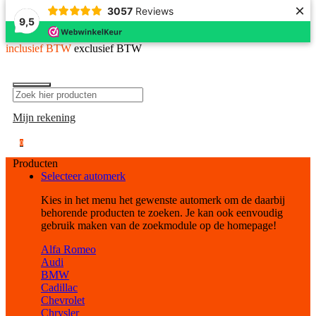
×
3057
Reviews
9,5
inclusief BTW
exclusief BTW
Mijn rekening
0
Producten
Selecteer automerk
Kies in het menu het gewenste automerk om de daarbij
behorende producten te zoeken. Je kan ook eenvoudig
gebruik maken van de zoekmodule op de homepage!
Alfa Romeo
Audi
BMW
Cadillac
Chevrolet
Chrysler