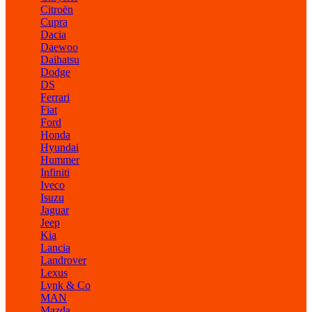
Citroën
Cupra
Dacia
Daewoo
Daihatsu
Dodge
DS
Ferrari
Fiat
Ford
Honda
Hyundai
Hummer
Infiniti
Iveco
Isuzu
Jaguar
Jeep
Kia
Lancia
Landrover
Lexus
Lynk & Co
MAN
Mazda