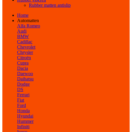
Rubber matten antislip
Home
Automatten
Alfa Romeo
Audi
BMW
Cadillac
Chevrolet
Chrysler
Citroën
Cupra
Dacia
Daewoo
Daihatsu
Dodge
DS
Ferrari
Fiat
Ford
Honda
Hyundai
Hummer
Infiniti
Iveco