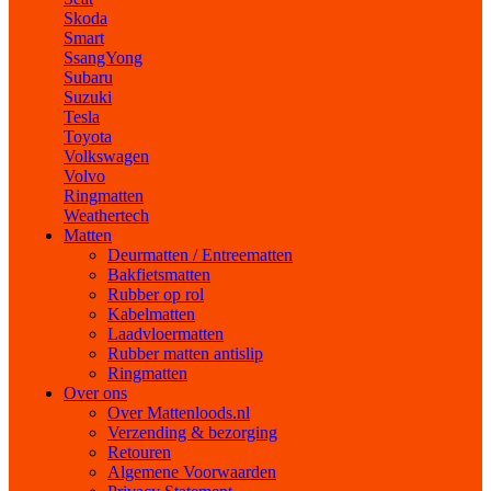
Skoda
Smart
SsangYong
Subaru
Suzuki
Tesla
Toyota
Volkswagen
Volvo
Ringmatten
Weathertech
Matten
Deurmatten / Entreematten
Bakfietsmatten
Rubber op rol
Kabelmatten
Laadvloermatten
Rubber matten antislip
Ringmatten
Over ons
Over Mattenloods.nl
Verzending & bezorging
Retouren
Algemene Voorwaarden