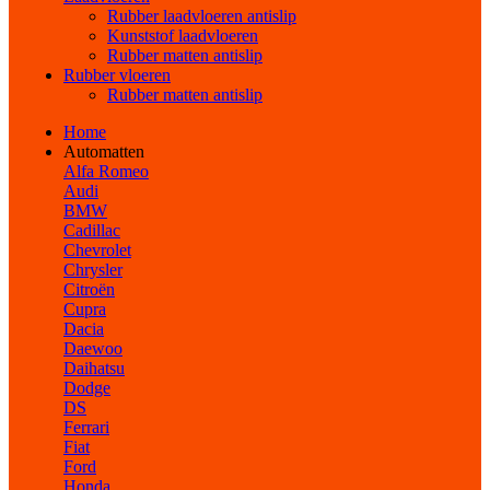
Rubber laadvloeren antislip
Kunststof laadvloeren
Rubber matten antislip
Rubber vloeren
Rubber matten antislip
Home
Automatten
Alfa Romeo
Audi
BMW
Cadillac
Chevrolet
Chrysler
Citroën
Cupra
Dacia
Daewoo
Daihatsu
Dodge
DS
Ferrari
Fiat
Ford
Honda