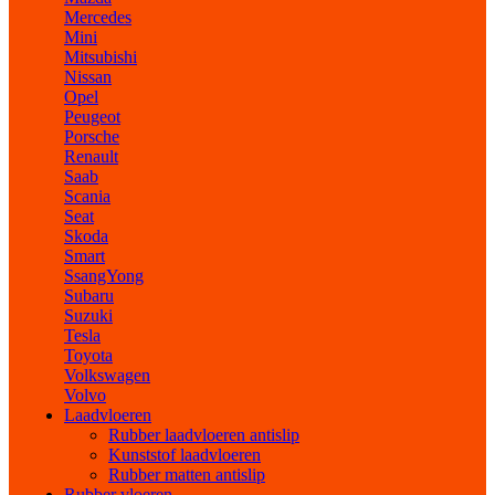
Mercedes
Mini
Mitsubishi
Nissan
Opel
Peugeot
Porsche
Renault
Saab
Scania
Seat
Skoda
Smart
SsangYong
Subaru
Suzuki
Tesla
Toyota
Volkswagen
Volvo
Laadvloeren
Rubber laadvloeren antislip
Kunststof laadvloeren
Rubber matten antislip
Rubber vloeren