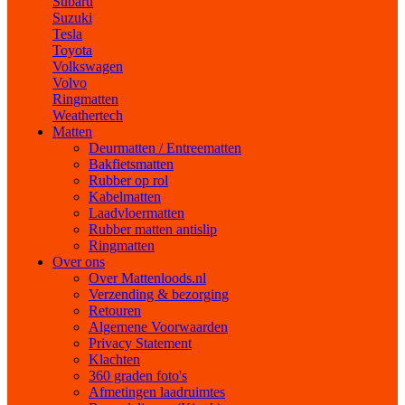
Subaru
Suzuki
Tesla
Toyota
Volkswagen
Volvo
Ringmatten
Weathertech
Matten
Deurmatten / Entreematten
Bakfietsmatten
Rubber op rol
Kabelmatten
Laadvloermatten
Rubber matten antislip
Ringmatten
Over ons
Over Mattenloods.nl
Verzending & bezorging
Retouren
Algemene Voorwaarden
Privacy Statement
Klachten
360 graden foto's
Afmetingen laadruimtes