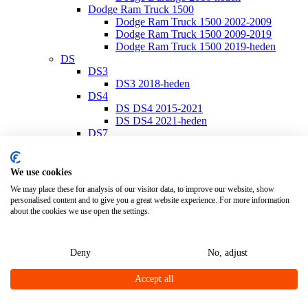
Dodge Ram Truck 1500
Dodge Ram Truck 1500 2002-2009
Dodge Ram Truck 1500 2009-2019
Dodge Ram Truck 1500 2019-heden
DS
DS3
DS3 2018-heden
DS4
DS DS4 2015-2021
DS DS4 2021-heden
DS7
DS7 2018-heden
Ferrari
Ferrari California
We use cookies
Ferrari California 2008-2014
We may place these for analysis of our visitor data, to improve our website, show
Ferrari California T 2014-2017
personalised content and to give you a great website experience. For more information
Ferrari Portofino
about the cookies we use open the settings.
Ferrari Portofino 2018-heden
Fiat
Fiat 500
Deny
No, adjust
Fiat 500/500 C 2007-heden
Fiat 500E 2020-heden
Accept all
Fiat 500L 2013-heden
Fiat 500S 2013-heden
Fiat 500X 2014-heden