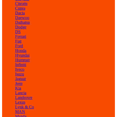
Citroën
Cupra
Dacia
Daewoo
Daihatsu
Dodge
DS
Ferrari
Fiat
Ford
Honda
Hyundai
Hummer
Infiniti
Iveco
Isuzu
Jaguar
Jeep
Kia
Lancia
Landrover
Lexus
Lynk & Co
MAN
Mazda