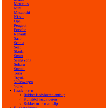
Mercedes
Mini
Mitsubishi
Nissan
Opel
Peugeot
Porsche
Renault
Saab
Scania
Seat
Skoda
Smart
SsangYong
Subaru
Suzuki
Tesla
Toyota
Volkswagen
Volvo
Laadvloeren
Rubber laadvloeren antislip
Kunststof laadvloeren
Rubber matten antislip
Rubber vloeren