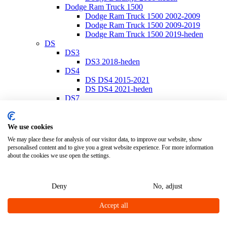
Dodge Ram Truck 1500
Dodge Ram Truck 1500 2002-2009
Dodge Ram Truck 1500 2009-2019
Dodge Ram Truck 1500 2019-heden
DS
DS3
DS3 2018-heden
DS4
DS DS4 2015-2021
DS DS4 2021-heden
DS7
DS7 2018-heden
Ferrari
Ferrari California
We use cookies
Ferrari California 2008-2014
We may place these for analysis of our visitor data, to improve our website, show
Ferrari California T 2014-2017
personalised content and to give you a great website experience. For more information
Ferrari Portofino
about the cookies we use open the settings.
Ferrari Portofino 2018-heden
Fiat
Fiat 500
Deny
No, adjust
Fiat 500/500 C 2007-heden
Fiat 500E 2020-heden
Accept all
Fiat 500L 2013-heden
Fiat 500S 2013-heden
Fiat 500X 2014-heden