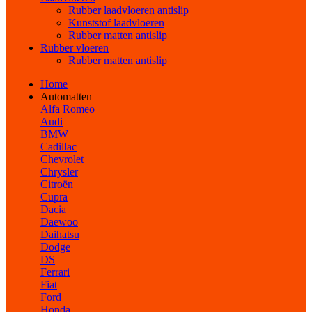
Rubber laadvloeren antislip
Kunststof laadvloeren
Rubber matten antislip
Rubber vloeren
Rubber matten antislip
Home
Automatten
Alfa Romeo
Audi
BMW
Cadillac
Chevrolet
Chrysler
Citroën
Cupra
Dacia
Daewoo
Daihatsu
Dodge
DS
Ferrari
Fiat
Ford
Honda