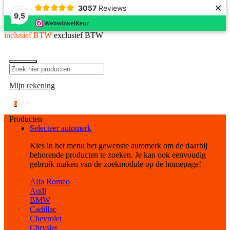
×
3057
Reviews
9,5
inclusief BTW
exclusief BTW
Mijn rekening
0
Producten
Selecteer automerk
Kies in het menu het gewenste automerk om de daarbij
behorende producten te zoeken. Je kan ook eenvoudig
gebruik maken van de zoekmodule op de homepage!
Alfa Romeo
Audi
BMW
Cadillac
Chevrolet
Chrysler