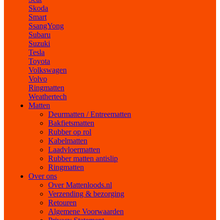
Skoda
Smart
SsangYong
Subaru
Suzuki
Tesla
Toyota
Volkswagen
Volvo
Ringmatten
Weathertech
Matten
Deurmatten / Entreematten
Bakfietsmatten
Rubber op rol
Kabelmatten
Laadvloermatten
Rubber matten antislip
Ringmatten
Over ons
Over Mattenloods.nl
Verzending & bezorging
Retouren
Algemene Voorwaarden