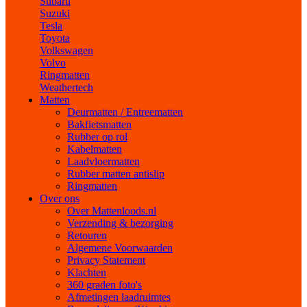
Subaru
Suzuki
Tesla
Toyota
Volkswagen
Volvo
Ringmatten
Weathertech
Matten
Deurmatten / Entreematten
Bakfietsmatten
Rubber op rol
Kabelmatten
Laadvloermatten
Rubber matten antislip
Ringmatten
Over ons
Over Mattenloods.nl
Verzending & bezorging
Retouren
Algemene Voorwaarden
Privacy Statement
Klachten
360 graden foto's
Afmetingen laadruimtes