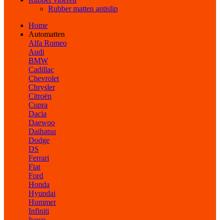
Rubber matten antislip
Home
Automatten
Alfa Romeo
Audi
BMW
Cadillac
Chevrolet
Chrysler
Citroën
Cupra
Dacia
Daewoo
Daihatsu
Dodge
DS
Ferrari
Fiat
Ford
Honda
Hyundai
Hummer
Infiniti
Iveco