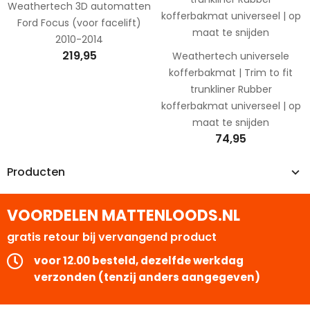
Weathertech 3D automatten
Ford Focus (voor facelift)
2010-2014
219,95
Weathertech universele
kofferbakmat | Trim to fit
trunkliner Rubber
kofferbakmat universeel | op
maat te snijden
74,95
Producten
VOORDELEN MATTENLOODS.NL
gratis retour bij vervangend product
voor 12.00 besteld, dezelfde werkdag
verzonden (tenzij anders aangegeven)