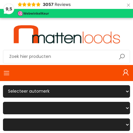
×
3057
Reviews
9,5