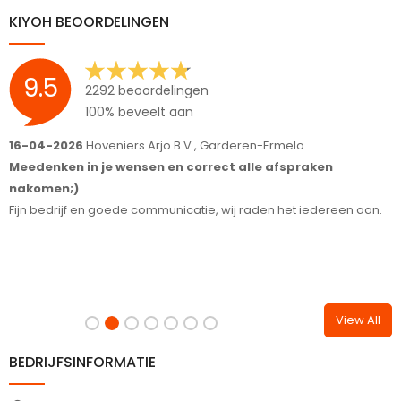
KIYOH BEOORDELINGEN
9.5
2292 beoordelingen
100% beveelt aan
16-04-2026
Hoveniers Arjo B.V., Garderen-Ermelo
1
Meedenken in je wensen en correct alle afspraken
S
nakomen;)
T
Fijn bedrijf en goede communicatie, wij raden het iedereen aan.
View All
BEDRIJFSINFORMATIE