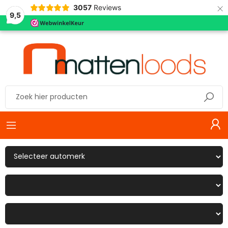
×
3057
Reviews
9,5