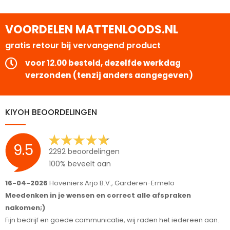
VOORDELEN MATTENLOODS.NL
gratis retour bij vervangend product
voor 12.00 besteld, dezelfde werkdag
verzonden (tenzij anders aangegeven)
KIYOH BEOORDELINGEN
9.5
2292 beoordelingen
100% beveelt aan
16-04-2026
Hoveniers Arjo B.V., Garderen-Ermelo
1
Meedenken in je wensen en correct alle afspraken
S
nakomen;)
T
Fijn bedrijf en goede communicatie, wij raden het iedereen aan.