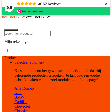
×
3057
Reviews
9,5
inclusief BTW
exclusief BTW
Mijn rekening
0
Producten
Selecteer automerk
Kies in het menu het gewenste automerk om de daarbij
behorende producten te zoeken. Je kan ook eenvoudig
gebruik maken van de zoekmodule op de homepage!
Alfa Romeo
Audi
BMW
Cadillac
Chevrolet
Chrysler