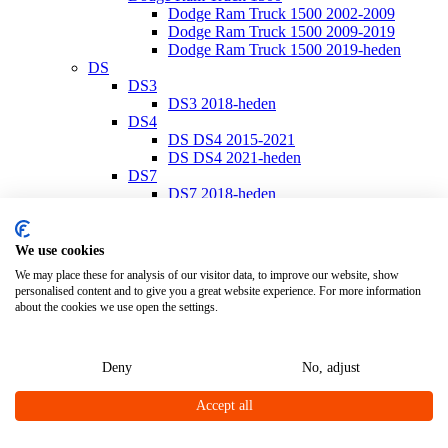
Dodge Ram Truck 1500 2002-2009
Dodge Ram Truck 1500 2009-2019
Dodge Ram Truck 1500 2019-heden
DS
DS3
DS3 2018-heden
DS4
DS DS4 2015-2021
DS DS4 2021-heden
DS7
DS7 2018-heden
Ferrari
Ferrari California
Ferrari California 2008-2014
We use cookies
Ferrari California T 2014-2017
We may place these for analysis of our visitor data, to improve our website, show
Ferrari Portofino
personalised content and to give you a great website experience. For more information
Ferrari Portofino 2018-heden
about the cookies we use open the settings.
Fiat
Fiat 500
Fiat 500/500 C 2007-heden
Deny
No, adjust
Fiat 500E 2020-heden
Fiat 500L 2013-heden
Accept all
Fiat 500S 2013-heden
Fiat 500X 2014-heden
Fiat 600