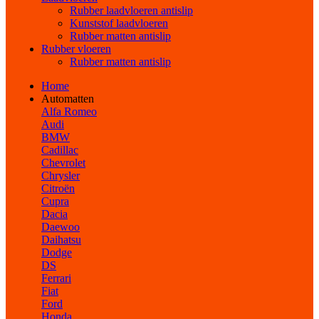
Rubber laadvloeren antislip
Kunststof laadvloeren
Rubber matten antislip
Rubber vloeren
Rubber matten antislip
Home
Automatten
Alfa Romeo
Audi
BMW
Cadillac
Chevrolet
Chrysler
Citroën
Cupra
Dacia
Daewoo
Daihatsu
Dodge
DS
Ferrari
Fiat
Ford
Honda