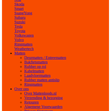
Skoda
Smart
SsangYong
Subaru
Suzuki
Tesla
Toyota
Volkswagen
Volvo
Ringmatten
Weathertech
Matten
Deurmatten / Entreematten
Bakfietsmatten
Rubber op rol
Kabelmatten
Laadvloermatten
Rubber matten antislip
Ringmatten
Over ons
Over Mattenloods.nl
Verzending & bezorging
Retouren
Algemene Voorwaarden