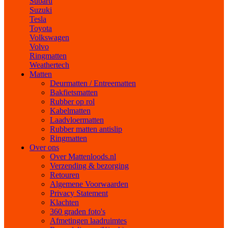
Subaru
Suzuki
Tesla
Toyota
Volkswagen
Volvo
Ringmatten
Weathertech
Matten
Deurmatten / Entreematten
Bakfietsmatten
Rubber op rol
Kabelmatten
Laadvloermatten
Rubber matten antislip
Ringmatten
Over ons
Over Mattenloods.nl
Verzending & bezorging
Retouren
Algemene Voorwaarden
Privacy Statement
Klachten
360 graden foto's
Afmetingen laadruimtes