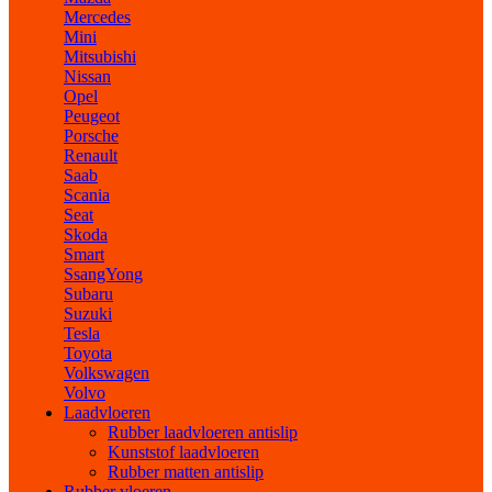
Mercedes
Mini
Mitsubishi
Nissan
Opel
Peugeot
Porsche
Renault
Saab
Scania
Seat
Skoda
Smart
SsangYong
Subaru
Suzuki
Tesla
Toyota
Volkswagen
Volvo
Laadvloeren
Rubber laadvloeren antislip
Kunststof laadvloeren
Rubber matten antislip
Rubber vloeren