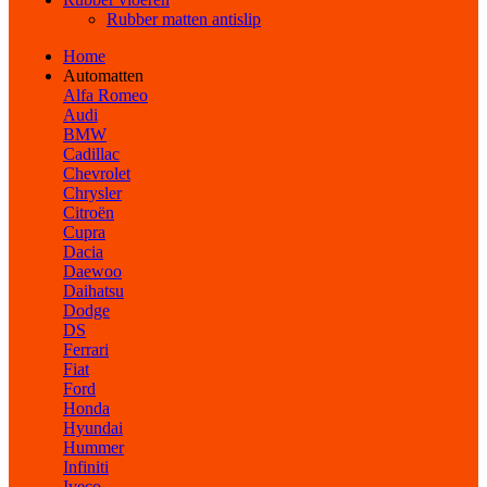
Rubber matten antislip
Home
Automatten
Alfa Romeo
Audi
BMW
Cadillac
Chevrolet
Chrysler
Citroën
Cupra
Dacia
Daewoo
Daihatsu
Dodge
DS
Ferrari
Fiat
Ford
Honda
Hyundai
Hummer
Infiniti
Iveco