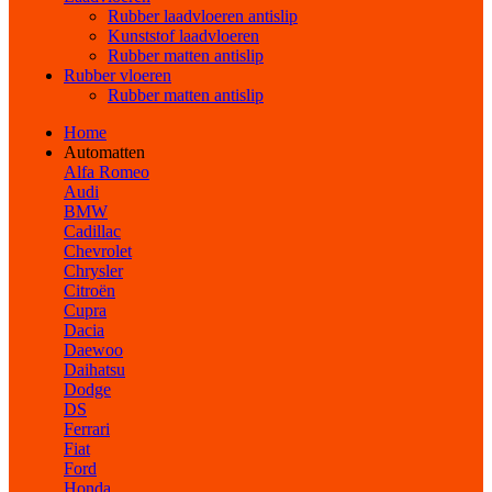
Rubber laadvloeren antislip
Kunststof laadvloeren
Rubber matten antislip
Rubber vloeren
Rubber matten antislip
Home
Automatten
Alfa Romeo
Audi
BMW
Cadillac
Chevrolet
Chrysler
Citroën
Cupra
Dacia
Daewoo
Daihatsu
Dodge
DS
Ferrari
Fiat
Ford
Honda