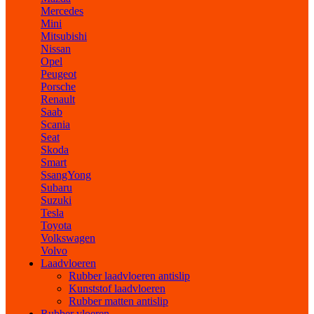
Mercedes
Mini
Mitsubishi
Nissan
Opel
Peugeot
Porsche
Renault
Saab
Scania
Seat
Skoda
Smart
SsangYong
Subaru
Suzuki
Tesla
Toyota
Volkswagen
Volvo
Laadvloeren
Rubber laadvloeren antislip
Kunststof laadvloeren
Rubber matten antislip
Rubber vloeren