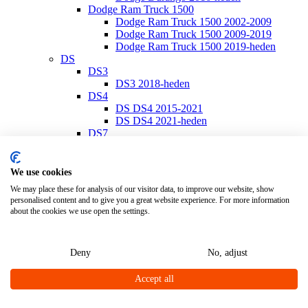
Dodge Ram Truck 1500
Dodge Ram Truck 1500 2002-2009
Dodge Ram Truck 1500 2009-2019
Dodge Ram Truck 1500 2019-heden
DS
DS3
DS3 2018-heden
DS4
DS DS4 2015-2021
DS DS4 2021-heden
DS7
DS7 2018-heden
Ferrari
Ferrari California
We use cookies
Ferrari California 2008-2014
We may place these for analysis of our visitor data, to improve our website, show
Ferrari California T 2014-2017
personalised content and to give you a great website experience. For more information
Ferrari Portofino
about the cookies we use open the settings.
Ferrari Portofino 2018-heden
Fiat
Fiat 500
Deny
No, adjust
Fiat 500/500 C 2007-heden
Fiat 500E 2020-heden
Accept all
Fiat 500L 2013-heden
Fiat 500S 2013-heden
Fiat 500X 2014-heden