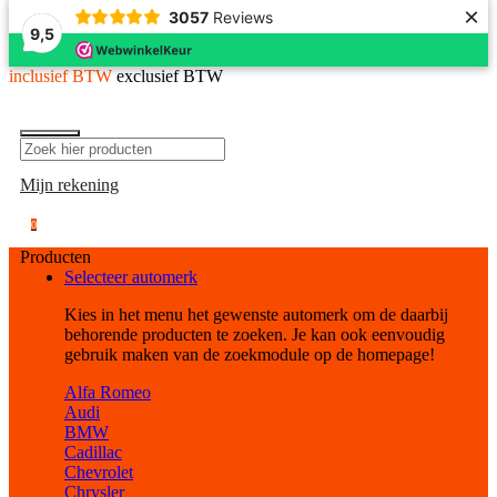
×
3057
Reviews
9,5
inclusief BTW
exclusief BTW
Mijn rekening
0
Producten
Selecteer automerk
Kies in het menu het gewenste automerk om de daarbij
behorende producten te zoeken. Je kan ook eenvoudig
gebruik maken van de zoekmodule op de homepage!
Alfa Romeo
Audi
BMW
Cadillac
Chevrolet
Chrysler