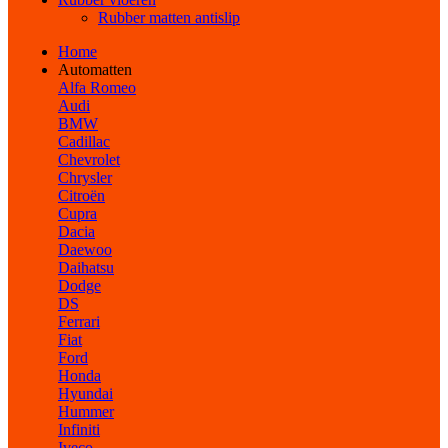
Rubber matten antislip
Home
Automatten
Alfa Romeo
Audi
BMW
Cadillac
Chevrolet
Chrysler
Citroën
Cupra
Dacia
Daewoo
Daihatsu
Dodge
DS
Ferrari
Fiat
Ford
Honda
Hyundai
Hummer
Infiniti
Iveco