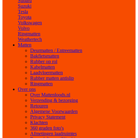
Subaru
Suzuki
Tesla
Toyota
Volkswagen
Volvo
Ringmatten
Weathertech
Matten
Deurmatten / Entreematten
Bakfietsmatten
Rubber op rol
Kabelmatten
Laadvloermatten
Rubber matten antislip
Ringmatten
Over ons
Over Mattenloods.nl
Verzending & bezorging
Retouren
Algemene Voorwaarden
Privacy Statement
Klachten
360 graden foto's
Afmetingen laadruimtes