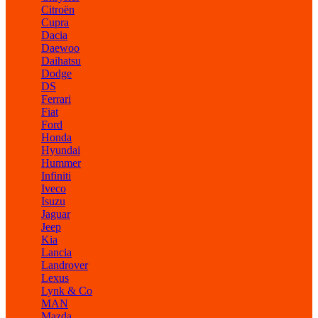
Citroën
Cupra
Dacia
Daewoo
Daihatsu
Dodge
DS
Ferrari
Fiat
Ford
Honda
Hyundai
Hummer
Infiniti
Iveco
Isuzu
Jaguar
Jeep
Kia
Lancia
Landrover
Lexus
Lynk & Co
MAN
Mazda