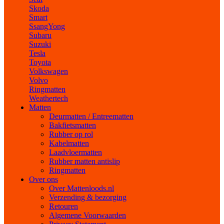
Skoda
Smart
SsangYong
Subaru
Suzuki
Tesla
Toyota
Volkswagen
Volvo
Ringmatten
Weathertech
Matten
Deurmatten / Entreematten
Bakfietsmatten
Rubber op rol
Kabelmatten
Laadvloermatten
Rubber matten antislip
Ringmatten
Over ons
Over Mattenloods.nl
Verzending & bezorging
Retouren
Algemene Voorwaarden