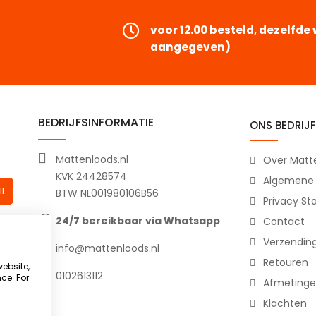
voor 12.00 besteld, dezelfd
aangegeven)
BEDRIJFSINFORMATIE
ONS BEDRIJF
Mattenloods.nl
Over Matte
KVK 24428574
Algemene
l
BTW NL001980106B56
Privacy S
24/7 bereikbaar via Whatsapp
Contact
Verzendin
info@mattenloods.nl
Retouren
website,
0102613112
ce. For
Afmetinge
Klachten