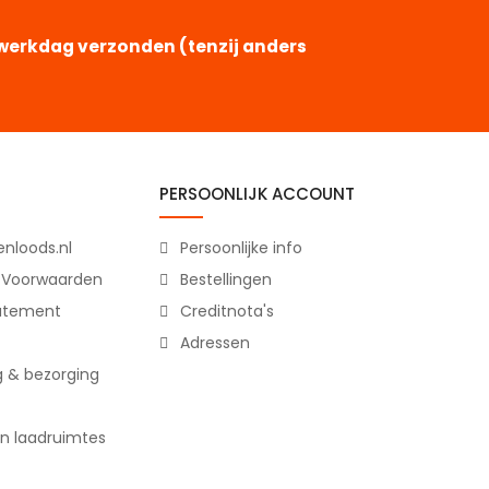
e werkdag verzonden (tenzij anders
PERSOONLIJK ACCOUNT
nloods.nl
Persoonlijke info
 Voorwaarden
Bestellingen
tatement
Creditnota's
Adressen
g & bezorging
n laadruimtes