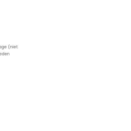
age (niet
heden