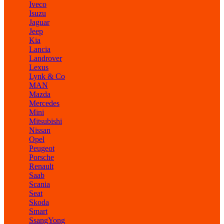
Iveco
Isuzu
Jaguar
Jeep
Kia
Lancia
Landrover
Lexus
Lynk & Co
MAN
Mazda
Mercedes
Mini
Mitsubishi
Nissan
Opel
Peugeot
Porsche
Renault
Saab
Scania
Seat
Skoda
Smart
SsangYong