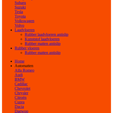
Subaru
Suzuki
Tesla
Toyota
Volkswagen
Volvo
Laadvloeren
Rubber laadvloeren antislip
Kunststof laadvloeren
Rubber matten antislip
Rubber vloeren
Rubber matten antislip
Home
Automatten
Alfa Romeo
Audi
BMW
Cadillac
Chevrolet
Chrysler
Citroën
Cupra
Dacia
Daewoo