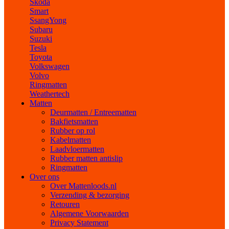
Skoda
Smart
SsangYong
Subaru
Suzuki
Tesla
Toyota
Volkswagen
Volvo
Ringmatten
Weathertech
Matten
Deurmatten / Entreematten
Bakfietsmatten
Rubber op rol
Kabelmatten
Laadvloermatten
Rubber matten antislip
Ringmatten
Over ons
Over Mattenloods.nl
Verzending & bezorging
Retouren
Algemene Voorwaarden
Privacy Statement