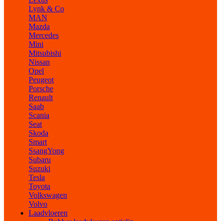
Lynk & Co
MAN
Mazda
Mercedes
Mini
Mitsubishi
Nissan
Opel
Peugeot
Porsche
Renault
Saab
Scania
Seat
Skoda
Smart
SsangYong
Subaru
Suzuki
Tesla
Toyota
Volkswagen
Volvo
Laadvloeren