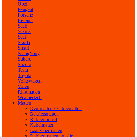
Opel
Peugeot
Porsche
Renault
Saab
Scania
Seat
Skoda
Smart
SsangYong
Subaru
Suzuki
Tesla
Toyota
Volkswagen
Volvo
Ringmatten
Weathertech
Matten
Deurmatten / Entreematten
Bakfietsmatten
Rubber op rol
Kabelmatten
Laadvloermatten
Rubber matten antislip