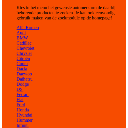
Kies in het menu het gewenste automerk om de daarbij
behorende producten te zoeken. Je kan ook eenvoudig
gebruik maken van de zoekmodule op de homepage!
Alfa Romeo
Audi
BMW
Cadillac
Chevrolet
Chrysler
Citroën
Cupra
Dacia
Daewoo
Daihatsu
Dodge
DS
Ferrari
Fiat
Ford
Honda
Hyundai
Hummer
Infiniti