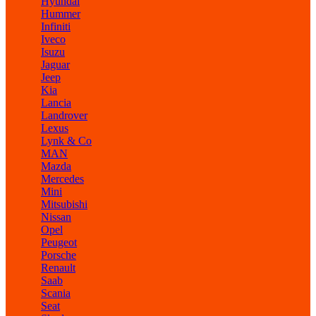
Hyundai
Hummer
Infiniti
Iveco
Isuzu
Jaguar
Jeep
Kia
Lancia
Landrover
Lexus
Lynk & Co
MAN
Mazda
Mercedes
Mini
Mitsubishi
Nissan
Opel
Peugeot
Porsche
Renault
Saab
Scania
Seat