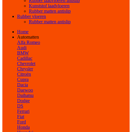
Rubber laadvloeren antislip
Kunststof laadvloeren
Rubber matten antislip
Rubber vloeren
Rubber matten antislip
Home
Automatten
Alfa Romeo
Audi
BMW
Cadillac
Chevrolet
Chrysler
Citroën
Cupra
Dacia
Daewoo
Daihatsu
Dodge
DS
Ferrari
Fiat
Ford
Honda