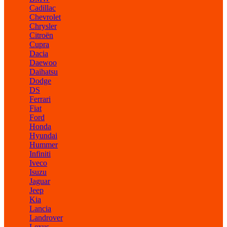
Cadillac
Chevrolet
Chrysler
Citroën
Cupra
Dacia
Daewoo
Daihatsu
Dodge
DS
Ferrari
Fiat
Ford
Honda
Hyundai
Hummer
Infiniti
Iveco
Isuzu
Jaguar
Jeep
Kia
Lancia
Landrover
Lexus