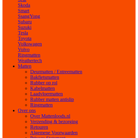
Skoda
Smart
SsangYong
Subaru
Suzuki
Tesla
Toyota
Volkswagen
Volvo
Ringmatten
Weathertech
Matten
Deurmatten / Entreematten
Bakfietsmatten
Rubber op rol
Kabelmatten
Laadvloermatten
Rubber matten antislip
Ringmatten
Over ons
Over Mattenloods.nl
Verzending & bezorging
Retouren
Algemene Voorwaarden