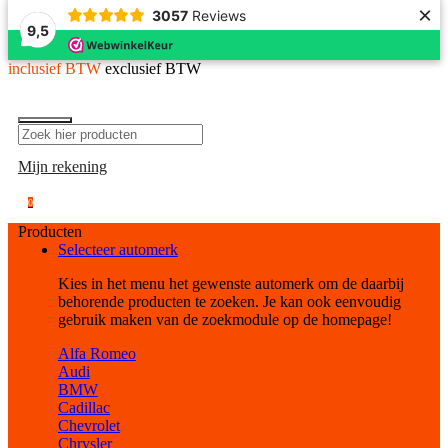
×
3057
Reviews
9,5
inclusief BTW
exclusief BTW
Mijn rekening
0
Producten
Selecteer automerk
Kies in het menu het gewenste automerk om de daarbij
behorende producten te zoeken. Je kan ook eenvoudig
gebruik maken van de zoekmodule op de homepage!
Alfa Romeo
Audi
BMW
Cadillac
Chevrolet
Chrysler