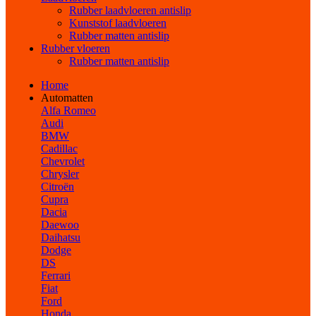
Rubber laadvloeren antislip
Kunststof laadvloeren
Rubber matten antislip
Rubber vloeren
Rubber matten antislip
Home
Automatten
Alfa Romeo
Audi
BMW
Cadillac
Chevrolet
Chrysler
Citroën
Cupra
Dacia
Daewoo
Daihatsu
Dodge
DS
Ferrari
Fiat
Ford
Honda