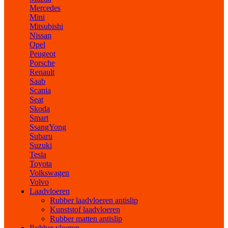
Mercedes
Mini
Mitsubishi
Nissan
Opel
Peugeot
Porsche
Renault
Saab
Scania
Seat
Skoda
Smart
SsangYong
Subaru
Suzuki
Tesla
Toyota
Volkswagen
Volvo
Laadvloeren
Rubber laadvloeren antislip
Kunststof laadvloeren
Rubber matten antislip
Rubber vloeren