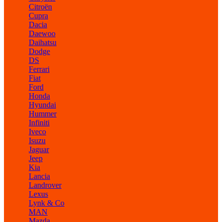
Citroën
Cupra
Dacia
Daewoo
Daihatsu
Dodge
DS
Ferrari
Fiat
Ford
Honda
Hyundai
Hummer
Infiniti
Iveco
Isuzu
Jaguar
Jeep
Kia
Lancia
Landrover
Lexus
Lynk & Co
MAN
Mazda