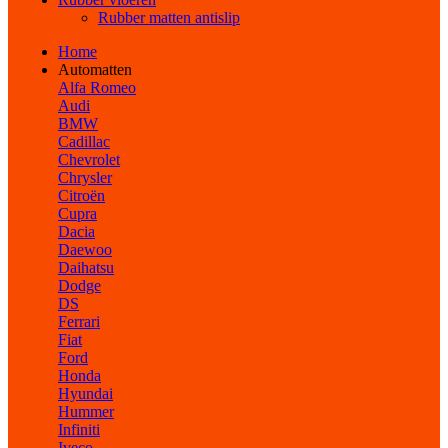
Rubber matten antislip
Home
Automatten
Alfa Romeo
Audi
BMW
Cadillac
Chevrolet
Chrysler
Citroën
Cupra
Dacia
Daewoo
Daihatsu
Dodge
DS
Ferrari
Fiat
Ford
Honda
Hyundai
Hummer
Infiniti
Iveco