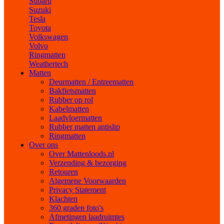
Subaru
Suzuki
Tesla
Toyota
Volkswagen
Volvo
Ringmatten
Weathertech
Matten
Deurmatten / Entreematten
Bakfietsmatten
Rubber op rol
Kabelmatten
Laadvloermatten
Rubber matten antislip
Ringmatten
Over ons
Over Mattenloods.nl
Verzending & bezorging
Retouren
Algemene Voorwaarden
Privacy Statement
Klachten
360 graden foto's
Afmetingen laadruimtes