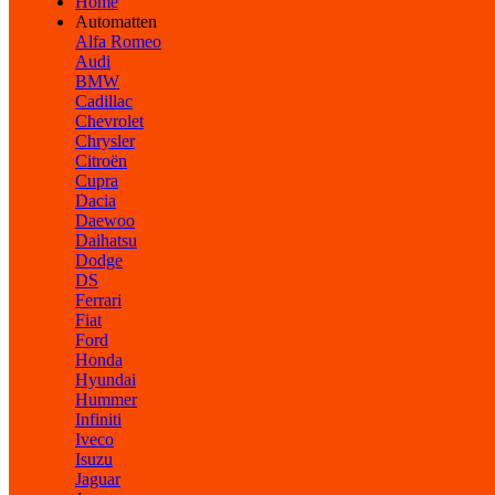
Home
Automatten
Alfa Romeo
Audi
BMW
Cadillac
Chevrolet
Chrysler
Citroën
Cupra
Dacia
Daewoo
Daihatsu
Dodge
DS
Ferrari
Fiat
Ford
Honda
Hyundai
Hummer
Infiniti
Iveco
Isuzu
Jaguar