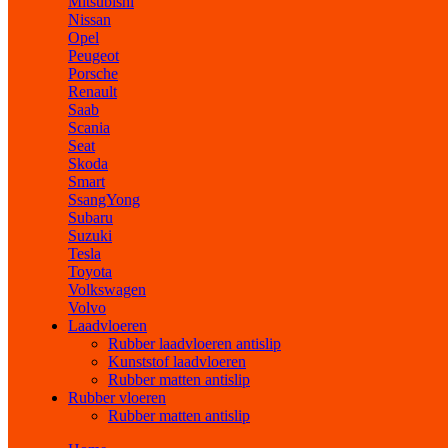
Mitsubishi
Nissan
Opel
Peugeot
Porsche
Renault
Saab
Scania
Seat
Skoda
Smart
SsangYong
Subaru
Suzuki
Tesla
Toyota
Volkswagen
Volvo
Laadvloeren
Rubber laadvloeren antislip
Kunststof laadvloeren
Rubber matten antislip
Rubber vloeren
Rubber matten antislip