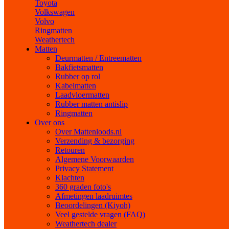
Toyota
Volkswagen
Volvo
Ringmatten
Weathertech
Matten
Deurmatten / Entreematten
Bakfietsmatten
Rubber op rol
Kabelmatten
Laadvloermatten
Rubber matten antislip
Ringmatten
Over ons
Over Mattenloods.nl
Verzending & bezorging
Retouren
Algemene Voorwaarden
Privacy Statement
Klachten
360 graden foto's
Afmetingen laadruimtes
Beoordelingen (Kiyoh)
Veel gestelde vragen (FAQ)
Weathertech dealer