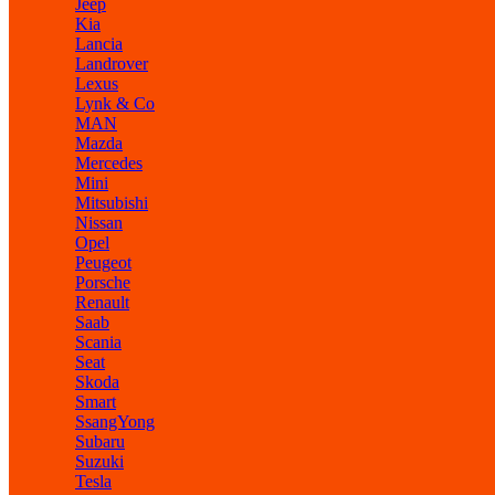
Jeep
Kia
Lancia
Landrover
Lexus
Lynk & Co
MAN
Mazda
Mercedes
Mini
Mitsubishi
Nissan
Opel
Peugeot
Porsche
Renault
Saab
Scania
Seat
Skoda
Smart
SsangYong
Subaru
Suzuki
Tesla