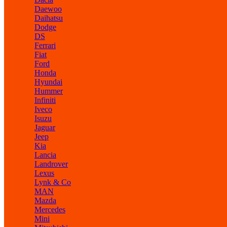
Daewoo
Daihatsu
Dodge
DS
Ferrari
Fiat
Ford
Honda
Hyundai
Hummer
Infiniti
Iveco
Isuzu
Jaguar
Jeep
Kia
Lancia
Landrover
Lexus
Lynk & Co
MAN
Mazda
Mercedes
Mini