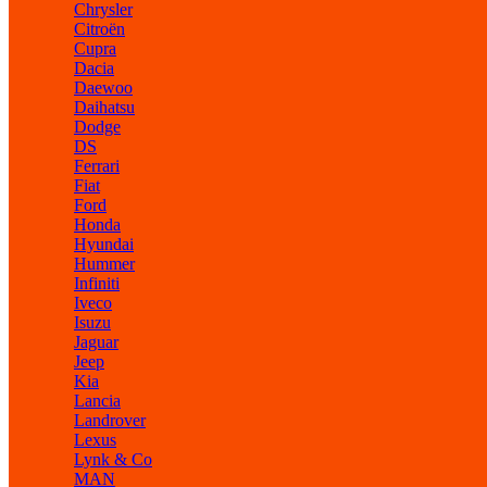
Chrysler
Citroën
Cupra
Dacia
Daewoo
Daihatsu
Dodge
DS
Ferrari
Fiat
Ford
Honda
Hyundai
Hummer
Infiniti
Iveco
Isuzu
Jaguar
Jeep
Kia
Lancia
Landrover
Lexus
Lynk & Co
MAN