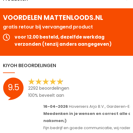
VOORDELEN MATTENLOODS.NL
gratis retour bij vervangend product
voor 12.00 besteld, dezelfde werkdag
verzonden (tenzij anders aangegeven)
KIYOH BEOORDELINGEN
9.5
2292 beoordelingen
100% beveelt aan
16-04-2026
Hoveniers Arjo B.V., Garderen-Ermelo
1
Meedenken in je wensen en correct alle afspraken
S
nakomen;)
T
Fijn bedrijf en goede communicatie, wij raden het iedereen aan.