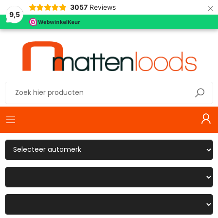
×
3057
Reviews
9,5