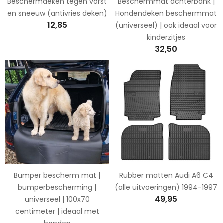
Beschermdeken tegen vorst
Beschermmat achterbank |
en sneeuw (antivries deken)
Hondendeken beschermmat
12,85
(universeel) | ook ideaal voor
kinderzitjes
32,50
Bumper bescherm mat |
Rubber matten Audi A6 C4
bumperbescherming |
(alle uitvoeringen) 1994-1997
49,95
universeel | 100x70
centimeter | ideaal met
honden