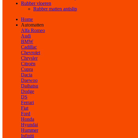
Rubber vloeren
Rubber matten antislip
Home
Automatten
Alfa Romeo
Audi
BMW
Cadillac
Chevrolet
Chrysler
Citroën
Cupra
Dacia
Daewoo
Daihatsu
Dodge
DS
Ferrari
Fiat
Ford
Honda
Hyundai
Hummer
Infiniti