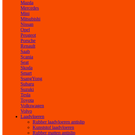
Mazda
Mercedes
Mini
Mitsubishi
Nissan
Opel
Peugeot
Porsche
Renault
Saab
Scania
Seat
Skoda
Smart
SsangYong
Subaru
Suzuki
Tesla
Toyota
Volkswagen
Volvo
Laadvloeren
Rubber laadvloeren antislip
Kunststof laadvloeren
Rubber matten antislip