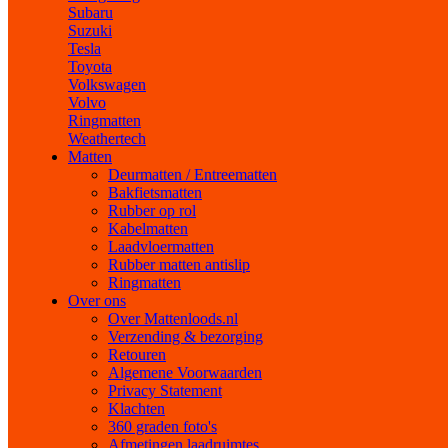
Subaru
Suzuki
Tesla
Toyota
Volkswagen
Volvo
Ringmatten
Weathertech
Matten
Deurmatten / Entreematten
Bakfietsmatten
Rubber op rol
Kabelmatten
Laadvloermatten
Rubber matten antislip
Ringmatten
Over ons
Over Mattenloods.nl
Verzending & bezorging
Retouren
Algemene Voorwaarden
Privacy Statement
Klachten
360 graden foto's
Afmetingen laadruimtes