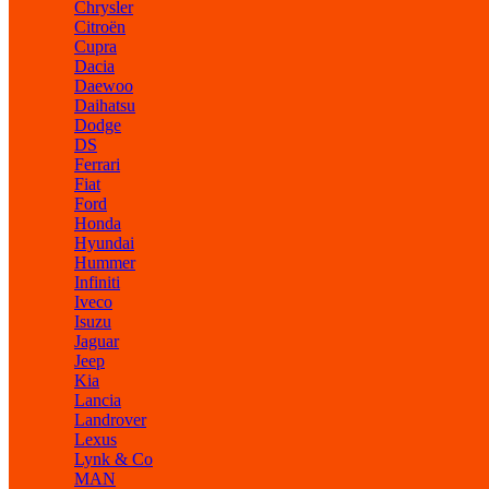
Chrysler
Citroën
Cupra
Dacia
Daewoo
Daihatsu
Dodge
DS
Ferrari
Fiat
Ford
Honda
Hyundai
Hummer
Infiniti
Iveco
Isuzu
Jaguar
Jeep
Kia
Lancia
Landrover
Lexus
Lynk & Co
MAN