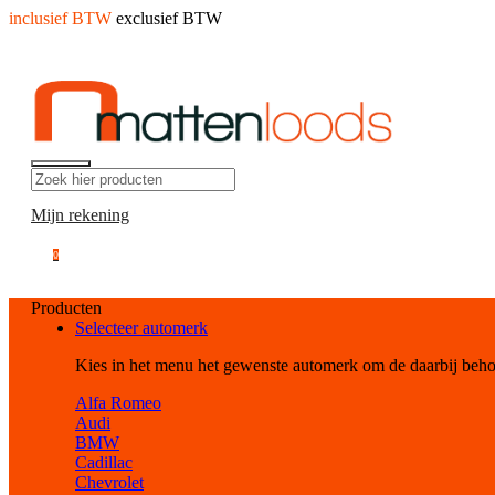
inclusief BTW
exclusief BTW
Mijn rekening
0
Producten
Selecteer automerk
Kies in het menu het gewenste automerk om de daarbij beh
Alfa Romeo
Audi
BMW
Cadillac
Chevrolet