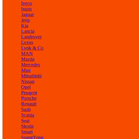
Iveco
Isuzu
Jaguar
Jeep
Kia
Lancia
Landrover
Lexus
Lynk & Co
MAN
Mazda
Mercedes
Mini
Mitsubishi
Nissan
Opel
Peugeot
Porsche
Renault
Saab
Scania
Seat
Skoda
Smart
SsangYong