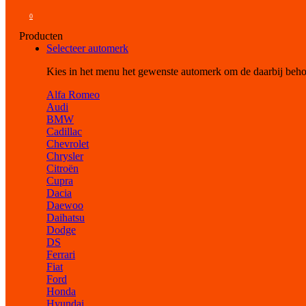
0
Producten
Selecteer automerk
Kies in het menu het gewenste automerk om de daarbij beh
Alfa Romeo
Audi
BMW
Cadillac
Chevrolet
Chrysler
Citroën
Cupra
Dacia
Daewoo
Daihatsu
Dodge
DS
Ferrari
Fiat
Ford
Honda
Hyundai