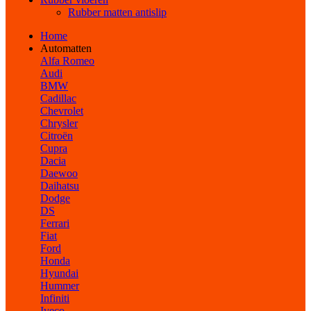
Rubber matten antislip
Home
Automatten
Alfa Romeo
Audi
BMW
Cadillac
Chevrolet
Chrysler
Citroën
Cupra
Dacia
Daewoo
Daihatsu
Dodge
DS
Ferrari
Fiat
Ford
Honda
Hyundai
Hummer
Infiniti
Iveco