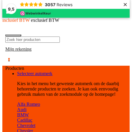
×
3057
Reviews
9,5
inclusief BTW
exclusief BTW
Mijn rekening
0
Producten
Selecteer automerk
Kies in het menu het gewenste automerk om de daarbij
behorende producten te zoeken. Je kan ook eenvoudig
gebruik maken van de zoekmodule op de homepage!
Alfa Romeo
Audi
BMW
Cadillac
Chevrolet
Chrysler