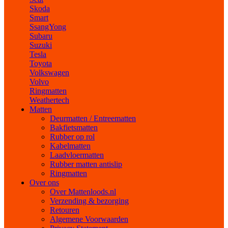
Skoda
Smart
SsangYong
Subaru
Suzuki
Tesla
Toyota
Volkswagen
Volvo
Ringmatten
Weathertech
Matten
Deurmatten / Entreematten
Bakfietsmatten
Rubber op rol
Kabelmatten
Laadvloermatten
Rubber matten antislip
Ringmatten
Over ons
Over Mattenloods.nl
Verzending & bezorging
Retouren
Algemene Voorwaarden