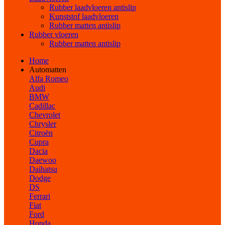
Rubber laadvloeren antislip
Kunststof laadvloeren
Rubber matten antislip
Rubber vloeren
Rubber matten antislip
Home
Automatten
Alfa Romeo
Audi
BMW
Cadillac
Chevrolet
Chrysler
Citroën
Cupra
Dacia
Daewoo
Daihatsu
Dodge
DS
Ferrari
Fiat
Ford
Honda