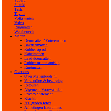
Subaru
Suzuki
Tesla
Toyota
Volkswagen
Volvo
Ringmatten
Weathertech
Matten
Deurmatten / Entreematten
Bakfietsmatten
Rubber op rol
Kabelmatten
Laadvloermatten
Rubber matten antislip
Ringmatten
Over ons
Over Mattenloods.nl
Verzending & bezorging
Retouren
Algemene Voorwaarden
Privacy Statement
Klachten
360 graden foto's
Afmetingen laadruimtes