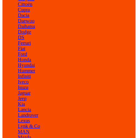
Citroën
Cupra
Dacia
Daewoo
Daihatsu
Dodge
DS
Ferrari
Fiat
Ford
Honda
Hyundai
Hummer
Infiniti
Iveco
Isuzu
Jaguar
Jeep
Kia
Lancia
Landrover
Lexus
Lynk & Co
MAN
Mazda