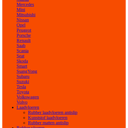
Mercedes
Mini
Mitsubishi
Nissan
Opel
Peugeot
Porsche
Renault
Saab
Scania
Seat
Skoda
Smart
SsangYong
Subaru
Suzuki
Tesla
Toyota
Volkswagen
Volvo
Laadvloeren
Rubber laadvloeren antislip
Kunststof laadvloeren
Rubber matten antislip
Rubber vloeren