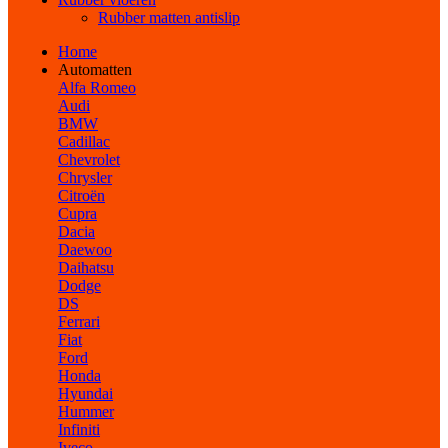
Rubber matten antislip
Home
Automatten
Alfa Romeo
Audi
BMW
Cadillac
Chevrolet
Chrysler
Citroën
Cupra
Dacia
Daewoo
Daihatsu
Dodge
DS
Ferrari
Fiat
Ford
Honda
Hyundai
Hummer
Infiniti
Iveco