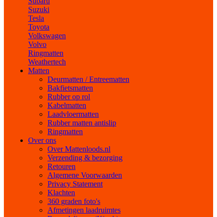
Subaru
Suzuki
Tesla
Toyota
Volkswagen
Volvo
Ringmatten
Weathertech
Matten
Deurmatten / Entreematten
Bakfietsmatten
Rubber op rol
Kabelmatten
Laadvloermatten
Rubber matten antislip
Ringmatten
Over ons
Over Mattenloods.nl
Verzending & bezorging
Retouren
Algemene Voorwaarden
Privacy Statement
Klachten
360 graden foto's
Afmetingen laadruimtes