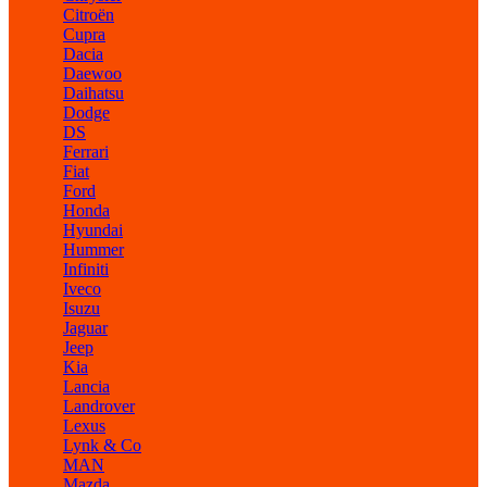
Citroën
Cupra
Dacia
Daewoo
Daihatsu
Dodge
DS
Ferrari
Fiat
Ford
Honda
Hyundai
Hummer
Infiniti
Iveco
Isuzu
Jaguar
Jeep
Kia
Lancia
Landrover
Lexus
Lynk & Co
MAN
Mazda