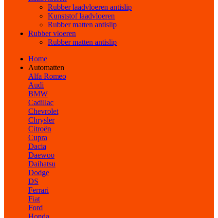
Rubber laadvloeren antislip
Kunststof laadvloeren
Rubber matten antislip
Rubber vloeren
Rubber matten antislip
Home
Automatten
Alfa Romeo
Audi
BMW
Cadillac
Chevrolet
Chrysler
Citroën
Cupra
Dacia
Daewoo
Daihatsu
Dodge
DS
Ferrari
Fiat
Ford
Honda