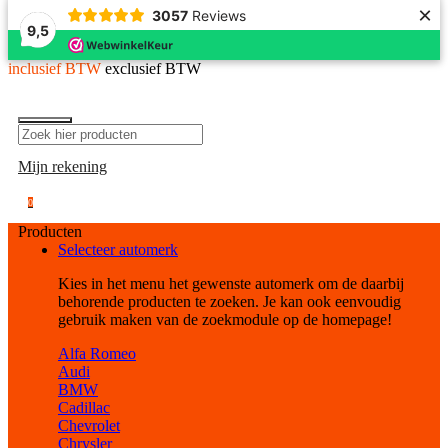
×
3057
Reviews
9,5
inclusief BTW
exclusief BTW
Mijn rekening
0
Producten
Selecteer automerk
Kies in het menu het gewenste automerk om de daarbij
behorende producten te zoeken. Je kan ook eenvoudig
gebruik maken van de zoekmodule op de homepage!
Alfa Romeo
Audi
BMW
Cadillac
Chevrolet
Chrysler