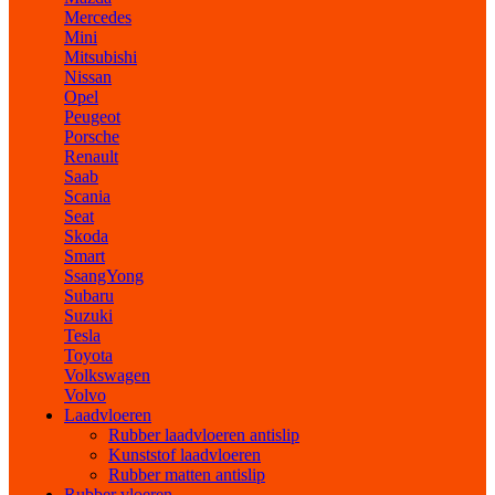
Mercedes
Mini
Mitsubishi
Nissan
Opel
Peugeot
Porsche
Renault
Saab
Scania
Seat
Skoda
Smart
SsangYong
Subaru
Suzuki
Tesla
Toyota
Volkswagen
Volvo
Laadvloeren
Rubber laadvloeren antislip
Kunststof laadvloeren
Rubber matten antislip
Rubber vloeren