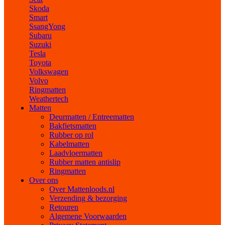
Skoda
Smart
SsangYong
Subaru
Suzuki
Tesla
Toyota
Volkswagen
Volvo
Ringmatten
Weathertech
Matten
Deurmatten / Entreematten
Bakfietsmatten
Rubber op rol
Kabelmatten
Laadvloermatten
Rubber matten antislip
Ringmatten
Over ons
Over Mattenloods.nl
Verzending & bezorging
Retouren
Algemene Voorwaarden