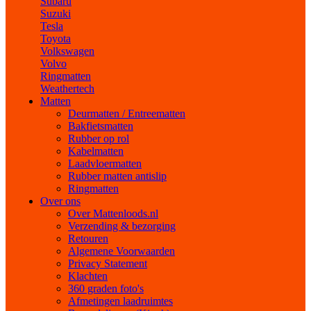
Subaru
Suzuki
Tesla
Toyota
Volkswagen
Volvo
Ringmatten
Weathertech
Matten
Deurmatten / Entreematten
Bakfietsmatten
Rubber op rol
Kabelmatten
Laadvloermatten
Rubber matten antislip
Ringmatten
Over ons
Over Mattenloods.nl
Verzending & bezorging
Retouren
Algemene Voorwaarden
Privacy Statement
Klachten
360 graden foto's
Afmetingen laadruimtes