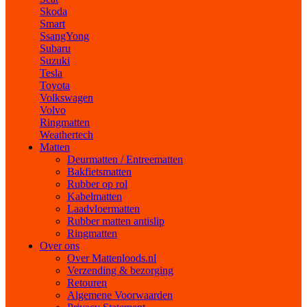
Skoda
Smart
SsangYong
Subaru
Suzuki
Tesla
Toyota
Volkswagen
Volvo
Ringmatten
Weathertech
Matten
Deurmatten / Entreematten
Bakfietsmatten
Rubber op rol
Kabelmatten
Laadvloermatten
Rubber matten antislip
Ringmatten
Over ons
Over Mattenloods.nl
Verzending & bezorging
Retouren
Algemene Voorwaarden