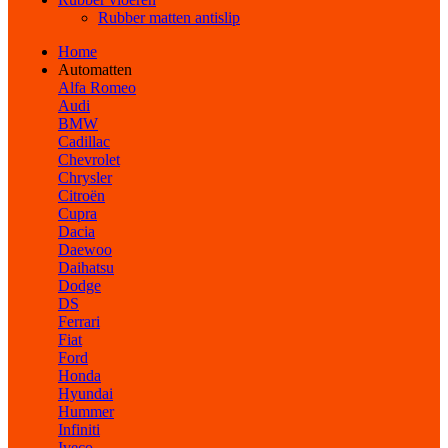
Rubber matten antislip
Home
Automatten
Alfa Romeo
Audi
BMW
Cadillac
Chevrolet
Chrysler
Citroën
Cupra
Dacia
Daewoo
Daihatsu
Dodge
DS
Ferrari
Fiat
Ford
Honda
Hyundai
Hummer
Infiniti
Iveco