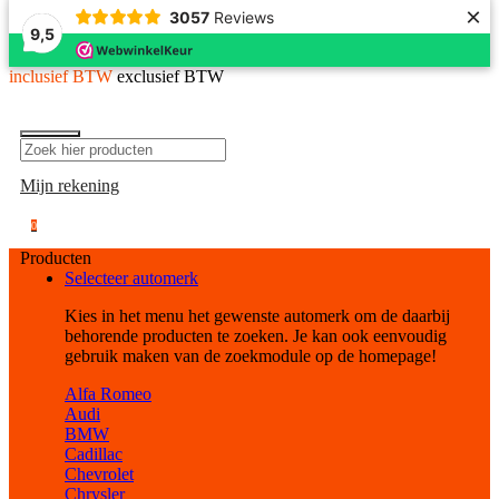
×
3057
Reviews
9,5
inclusief BTW
exclusief BTW
Mijn rekening
0
Producten
Selecteer automerk
Kies in het menu het gewenste automerk om de daarbij
behorende producten te zoeken. Je kan ook eenvoudig
gebruik maken van de zoekmodule op de homepage!
Alfa Romeo
Audi
BMW
Cadillac
Chevrolet
Chrysler