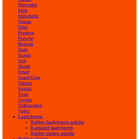
Mercedes
Mini
Mitsubishi
Nissan
Opel
Peugeot
Porsche
Renault
Saab
Scania
Seat
Skoda
Smart
SsangYong
Subaru
Suzuki
Tesla
Toyota
Volkswagen
Volvo
Laadvloeren
Rubber laadvloeren antislip
Kunststof laadvloeren
Rubber matten antislip
Rubber vloeren