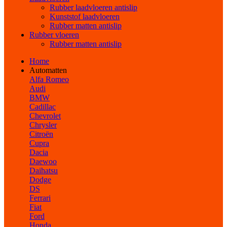
Rubber laadvloeren antislip
Kunststof laadvloeren
Rubber matten antislip
Rubber vloeren
Rubber matten antislip
Home
Automatten
Alfa Romeo
Audi
BMW
Cadillac
Chevrolet
Chrysler
Citroën
Cupra
Dacia
Daewoo
Daihatsu
Dodge
DS
Ferrari
Fiat
Ford
Honda