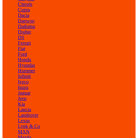
Citroën
Cupra
Dacia
Daewoo
Daihatsu
Dodge
DS
Ferrari
Fiat
Ford
Honda
Hyundai
Hummer
Infiniti
Iveco
Isuzu
Jaguar
Jeep
Kia
Lancia
Landrover
Lexus
Lynk & Co
MAN
Mazda