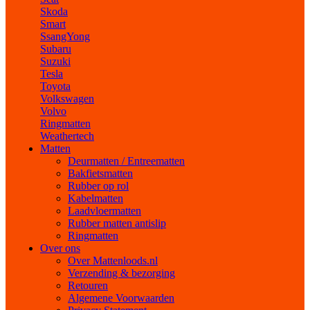
Skoda
Smart
SsangYong
Subaru
Suzuki
Tesla
Toyota
Volkswagen
Volvo
Ringmatten
Weathertech
Matten
Deurmatten / Entreematten
Bakfietsmatten
Rubber op rol
Kabelmatten
Laadvloermatten
Rubber matten antislip
Ringmatten
Over ons
Over Mattenloods.nl
Verzending & bezorging
Retouren
Algemene Voorwaarden