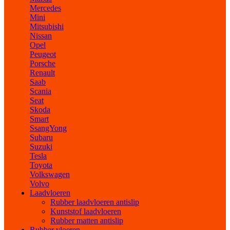
Mercedes
Mini
Mitsubishi
Nissan
Opel
Peugeot
Porsche
Renault
Saab
Scania
Seat
Skoda
Smart
SsangYong
Subaru
Suzuki
Tesla
Toyota
Volkswagen
Volvo
Laadvloeren
Rubber laadvloeren antislip
Kunststof laadvloeren
Rubber matten antislip
Rubber vloeren