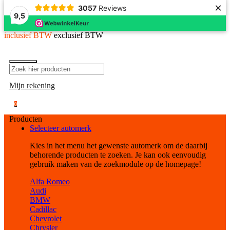
×
3057
Reviews
9,5
inclusief BTW
exclusief BTW
Mijn rekening
0
Producten
Selecteer automerk
Kies in het menu het gewenste automerk om de daarbij
behorende producten te zoeken. Je kan ook eenvoudig
gebruik maken van de zoekmodule op de homepage!
Alfa Romeo
Audi
BMW
Cadillac
Chevrolet
Chrysler