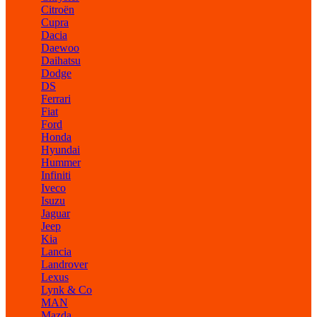
Citroën
Cupra
Dacia
Daewoo
Daihatsu
Dodge
DS
Ferrari
Fiat
Ford
Honda
Hyundai
Hummer
Infiniti
Iveco
Isuzu
Jaguar
Jeep
Kia
Lancia
Landrover
Lexus
Lynk & Co
MAN
Mazda