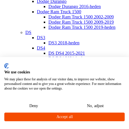
Dodge Durango
Dodge Durango 2016-heden
Dodge Ram Truck 1500
Dodge Ram Truck 1500 2002-2009
Dodge Ram Truck 1500 2009-2019
Dodge Ram Truck 1500 2019-heden
DS
DS3
DS3 2018-heden
DS4
DS DS4 2015-2021
DS DS4 2021-heden
DS7
DS7 2018-heden
We use cookies
Ferrari
Ferrari California
We may place these for analysis of our visitor data, to improve our website, show
personalised content and to give you a great website experience. For more information
Ferrari California 2008-2014
about the cookies we use open the settings.
Ferrari California T 2014-2017
Ferrari Portofino
Ferrari Portofino 2018-heden
Fiat
Deny
No, adjust
Fiat 500
Fiat 500/500 C 2007-heden
Accept all
Fiat 500E 2020-heden
Fiat 500L 2013-heden