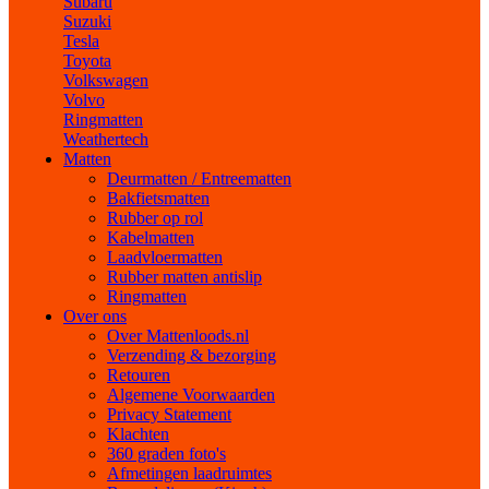
Subaru
Suzuki
Tesla
Toyota
Volkswagen
Volvo
Ringmatten
Weathertech
Matten
Deurmatten / Entreematten
Bakfietsmatten
Rubber op rol
Kabelmatten
Laadvloermatten
Rubber matten antislip
Ringmatten
Over ons
Over Mattenloods.nl
Verzending & bezorging
Retouren
Algemene Voorwaarden
Privacy Statement
Klachten
360 graden foto's
Afmetingen laadruimtes