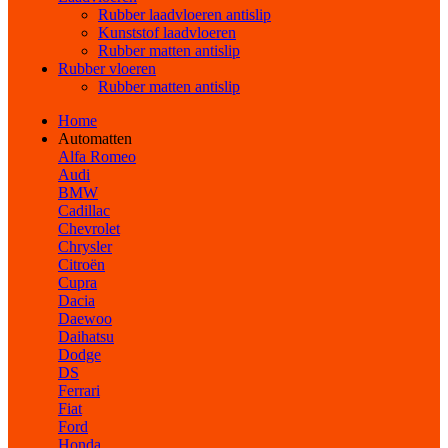
Rubber laadvloeren antislip
Kunststof laadvloeren
Rubber matten antislip
Rubber vloeren
Rubber matten antislip
Home
Automatten
Alfa Romeo
Audi
BMW
Cadillac
Chevrolet
Chrysler
Citroën
Cupra
Dacia
Daewoo
Daihatsu
Dodge
DS
Ferrari
Fiat
Ford
Honda