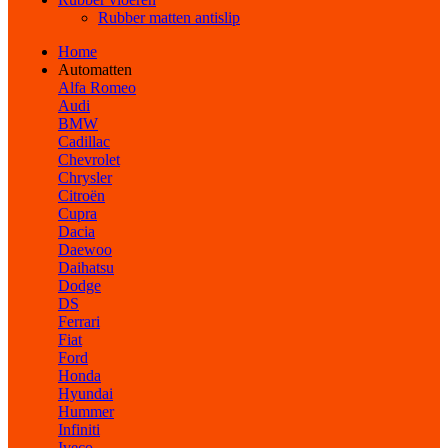
Rubber matten antislip
Home
Automatten
Alfa Romeo
Audi
BMW
Cadillac
Chevrolet
Chrysler
Citroën
Cupra
Dacia
Daewoo
Daihatsu
Dodge
DS
Ferrari
Fiat
Ford
Honda
Hyundai
Hummer
Infiniti
Iveco