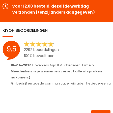
voor 12.00 besteld, dezelfde werkdag
verzonden (tenzij anders aangegeven)
KIYOH BEOORDELINGEN
9.5
2292 beoordelingen
100% beveelt aan
16-04-2026
Hoveniers Arjo B.V., Garderen-Ermelo
1
Meedenken in je wensen en correct alle afspraken
S
nakomen;)
T
Fijn bedrijf en goede communicatie, wij raden het iedereen aan.