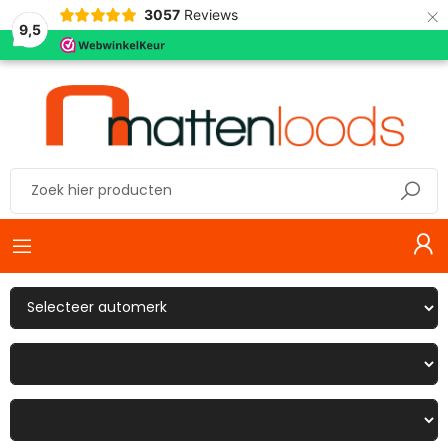
×
3057
Reviews
9,5