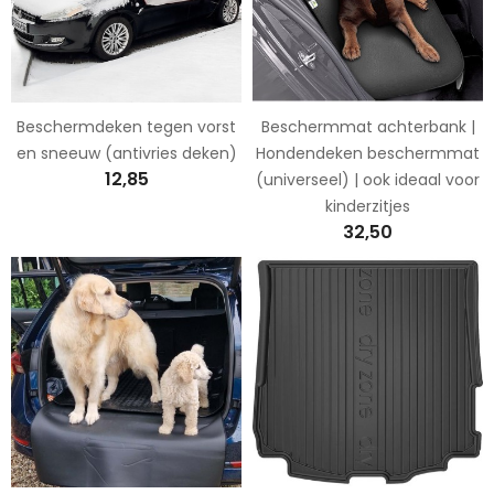
Beschermdeken tegen vorst
Beschermmat achterbank |
en sneeuw (antivries deken)
Hondendeken beschermmat
12,85
(universeel) | ook ideaal voor
kinderzitjes
32,50