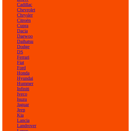
Cadillac
Chevrolet
Chrysler
Citroën
Cupra
Dacia
Daewoo
Daihatsu
Dodge
DS
Ferrari
Fiat
Ford
Honda
Hyundai
Hummer
Infiniti
Iveco
Isuzu
Jaguar
Jeep
Kia
Lancia
Landrover
Lexus