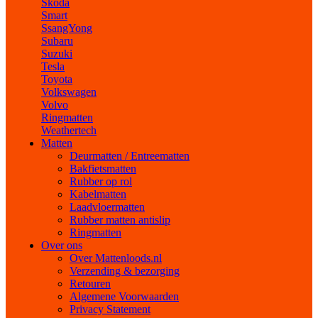
Skoda
Smart
SsangYong
Subaru
Suzuki
Tesla
Toyota
Volkswagen
Volvo
Ringmatten
Weathertech
Matten
Deurmatten / Entreematten
Bakfietsmatten
Rubber op rol
Kabelmatten
Laadvloermatten
Rubber matten antislip
Ringmatten
Over ons
Over Mattenloods.nl
Verzending & bezorging
Retouren
Algemene Voorwaarden
Privacy Statement