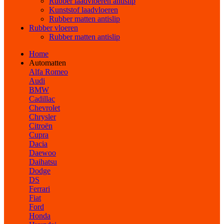
Rubber laadvloeren antislip
Kunststof laadvloeren
Rubber matten antislip
Rubber vloeren
Rubber matten antislip
Home
Automatten
Alfa Romeo
Audi
BMW
Cadillac
Chevrolet
Chrysler
Citroën
Cupra
Dacia
Daewoo
Daihatsu
Dodge
DS
Ferrari
Fiat
Ford
Honda