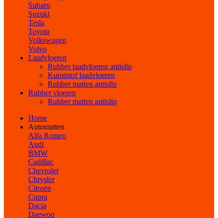
Subaru
Suzuki
Tesla
Toyota
Volkswagen
Volvo
Laadvloeren
Rubber laadvloeren antislip
Kunststof laadvloeren
Rubber matten antislip
Rubber vloeren
Rubber matten antislip
Home
Automatten
Alfa Romeo
Audi
BMW
Cadillac
Chevrolet
Chrysler
Citroën
Cupra
Dacia
Daewoo