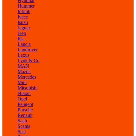
Hyundai
Hummer
Infiniti
Iveco
Isuzu
Jaguar
Jeep
Kia
Lancia
Landrover
Lexus
Lynk & Co
MAN
Mazda
Mercedes
Mini
Mitsubishi
Nissan
Opel
Peugeot
Porsche
Renault
Saab
Scania
Seat