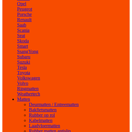
Opel
Peugeot
Porsche
Renault
Saab
Scania
Seat
Skoda
Smart
SsangYong
Subaru
Suzuki
Tesla
Toyota
Volkswagen
Volvo
Ringmatten
Weathertech
Matten
Deurmatten / Entreematten
Bakfietsmatten
Rubber op rol
Kabelmatten
Laadvloermatten
Rubber matten antislip