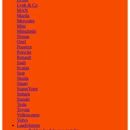
Lynk & Co
MAN
Mazda
Mercedes
Mini
Mitsubishi
Nissan
Opel
Peugeot
Porsche
Renault
Saab
Scania
Seat
Skoda
Smart
SsangYong
Subaru
Suzuki
Tesla
Toyota
Volkswagen
Volvo
Laadvloeren