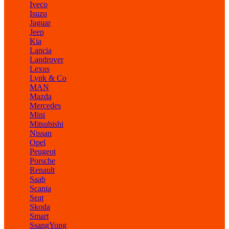
Iveco
Isuzu
Jaguar
Jeep
Kia
Lancia
Landrover
Lexus
Lynk & Co
MAN
Mazda
Mercedes
Mini
Mitsubishi
Nissan
Opel
Peugeot
Porsche
Renault
Saab
Scania
Seat
Skoda
Smart
SsangYong