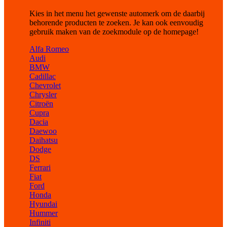
Kies in het menu het gewenste automerk om de daarbij
behorende producten te zoeken. Je kan ook eenvoudig
gebruik maken van de zoekmodule op de homepage!
Alfa Romeo
Audi
BMW
Cadillac
Chevrolet
Chrysler
Citroën
Cupra
Dacia
Daewoo
Daihatsu
Dodge
DS
Ferrari
Fiat
Ford
Honda
Hyundai
Hummer
Infiniti