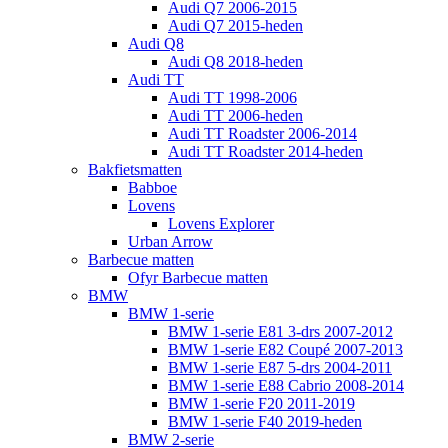
Audi Q7 2006-2015
Audi Q7 2015-heden
Audi Q8
Audi Q8 2018-heden
Audi TT
Audi TT 1998-2006
Audi TT 2006-heden
Audi TT Roadster 2006-2014
Audi TT Roadster 2014-heden
Bakfietsmatten
Babboe
Lovens
Lovens Explorer
Urban Arrow
Barbecue matten
Ofyr Barbecue matten
BMW
BMW 1-serie
BMW 1-serie E81 3-drs 2007-2012
BMW 1-serie E82 Coupé 2007-2013
BMW 1-serie E87 5-drs 2004-2011
BMW 1-serie E88 Cabrio 2008-2014
BMW 1-serie F20 2011-2019
BMW 1-serie F40 2019-heden
BMW 2-serie