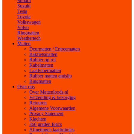
Subaru
Suzuki
Tesla
Toyota
Volkswagen
Volvo
Ringmatten
Weathertech
Matten
Deurmatten / Entreematten
Bakfietsmatten
Rubber op rol
Kabelmatten
Laadvloermatten
Rubber matten antislip
Ringmatten
Over ons
Over Mattenloods.nl
Verzending & bezorging
Retouren
Algemene Voorwaarden
Privacy Statement
Klachten
360 graden foto's
Afmetingen laadruimtes