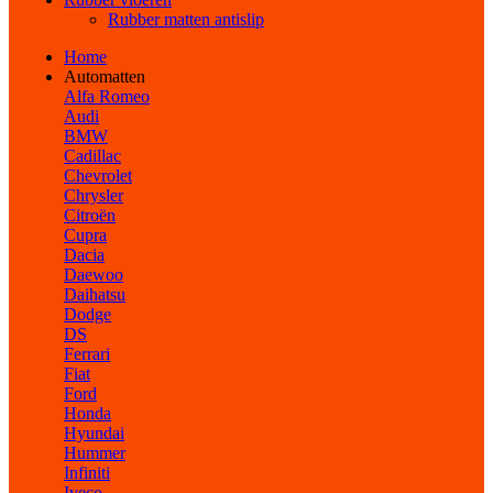
Rubber matten antislip
Home
Automatten
Alfa Romeo
Audi
BMW
Cadillac
Chevrolet
Chrysler
Citroën
Cupra
Dacia
Daewoo
Daihatsu
Dodge
DS
Ferrari
Fiat
Ford
Honda
Hyundai
Hummer
Infiniti
Iveco