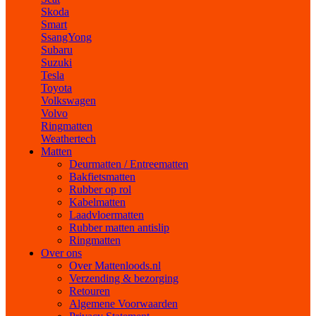
Skoda
Smart
SsangYong
Subaru
Suzuki
Tesla
Toyota
Volkswagen
Volvo
Ringmatten
Weathertech
Matten
Deurmatten / Entreematten
Bakfietsmatten
Rubber op rol
Kabelmatten
Laadvloermatten
Rubber matten antislip
Ringmatten
Over ons
Over Mattenloods.nl
Verzending & bezorging
Retouren
Algemene Voorwaarden