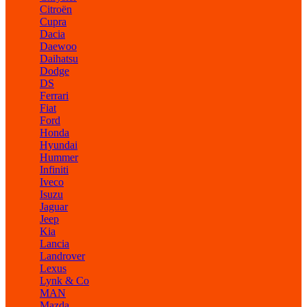
Citroën
Cupra
Dacia
Daewoo
Daihatsu
Dodge
DS
Ferrari
Fiat
Ford
Honda
Hyundai
Hummer
Infiniti
Iveco
Isuzu
Jaguar
Jeep
Kia
Lancia
Landrover
Lexus
Lynk & Co
MAN
Mazda