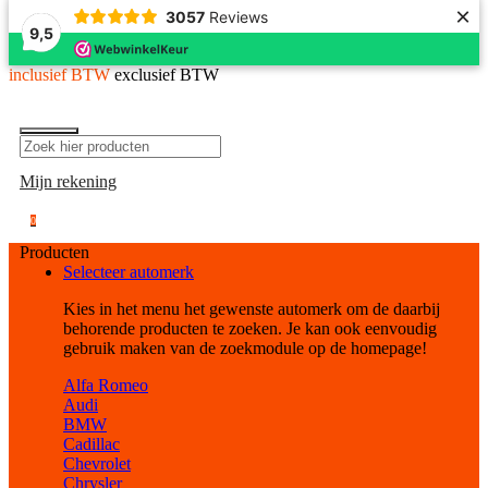
×
3057
Reviews
9,5
inclusief BTW
exclusief BTW
Mijn rekening
0
Producten
Selecteer automerk
Kies in het menu het gewenste automerk om de daarbij
behorende producten te zoeken. Je kan ook eenvoudig
gebruik maken van de zoekmodule op de homepage!
Alfa Romeo
Audi
BMW
Cadillac
Chevrolet
Chrysler