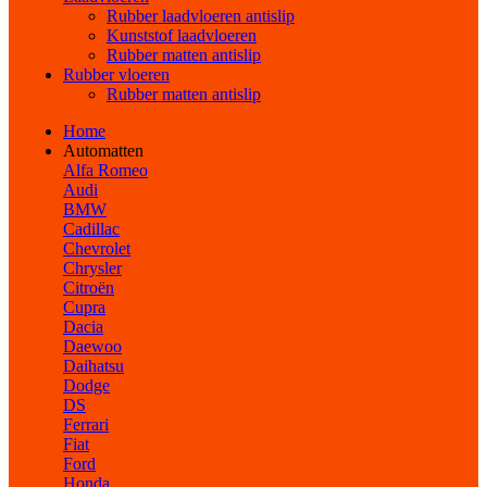
Rubber laadvloeren antislip
Kunststof laadvloeren
Rubber matten antislip
Rubber vloeren
Rubber matten antislip
Home
Automatten
Alfa Romeo
Audi
BMW
Cadillac
Chevrolet
Chrysler
Citroën
Cupra
Dacia
Daewoo
Daihatsu
Dodge
DS
Ferrari
Fiat
Ford
Honda