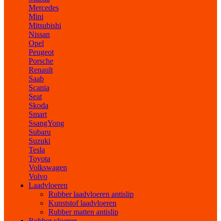
Mercedes
Mini
Mitsubishi
Nissan
Opel
Peugeot
Porsche
Renault
Saab
Scania
Seat
Skoda
Smart
SsangYong
Subaru
Suzuki
Tesla
Toyota
Volkswagen
Volvo
Laadvloeren
Rubber laadvloeren antislip
Kunststof laadvloeren
Rubber matten antislip
Rubber vloeren