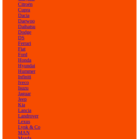
Citroën
Cupra
Dacia
Daewoo
Daihatsu
Dodge
DS
Ferrari
Fiat
Ford
Honda
Hyundai
Hummer
Infiniti
Iveco
Isuzu
Jaguar
Jeep
Kia
Lancia
Landrover
Lexus
Lynk & Co
MAN
Mazda