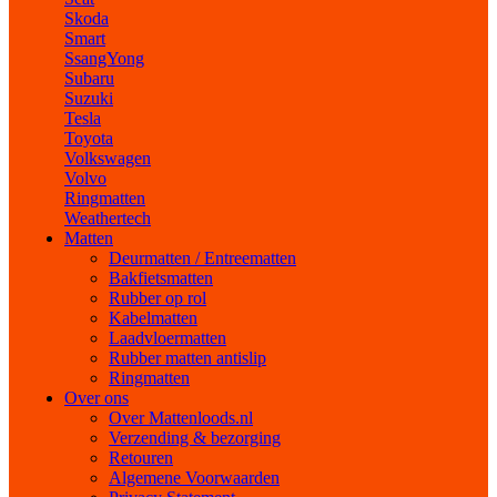
Skoda
Smart
SsangYong
Subaru
Suzuki
Tesla
Toyota
Volkswagen
Volvo
Ringmatten
Weathertech
Matten
Deurmatten / Entreematten
Bakfietsmatten
Rubber op rol
Kabelmatten
Laadvloermatten
Rubber matten antislip
Ringmatten
Over ons
Over Mattenloods.nl
Verzending & bezorging
Retouren
Algemene Voorwaarden