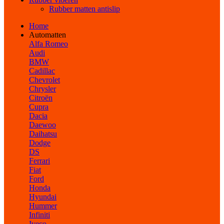
Rubber matten antislip
Home
Automatten
Alfa Romeo
Audi
BMW
Cadillac
Chevrolet
Chrysler
Citroën
Cupra
Dacia
Daewoo
Daihatsu
Dodge
DS
Ferrari
Fiat
Ford
Honda
Hyundai
Hummer
Infiniti
Iveco