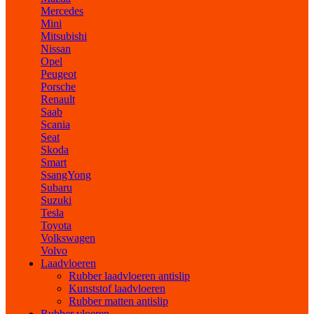
Mercedes
Mini
Mitsubishi
Nissan
Opel
Peugeot
Porsche
Renault
Saab
Scania
Seat
Skoda
Smart
SsangYong
Subaru
Suzuki
Tesla
Toyota
Volkswagen
Volvo
Laadvloeren
Rubber laadvloeren antislip
Kunststof laadvloeren
Rubber matten antislip
Rubber vloeren