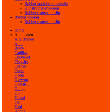
Rubber laadvloeren antislip
Kunststof laadvloeren
Rubber matten antislip
Rubber vloeren
Rubber matten antislip
Home
Automatten
Alfa Romeo
Audi
BMW
Cadillac
Chevrolet
Chrysler
Citroën
Cupra
Dacia
Daewoo
Daihatsu
Dodge
DS
Ferrari
Fiat
Ford
Honda