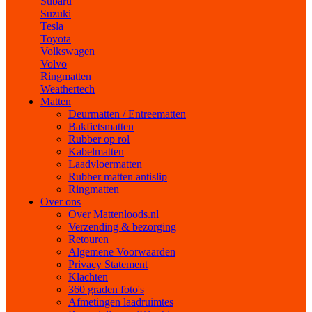
Subaru
Suzuki
Tesla
Toyota
Volkswagen
Volvo
Ringmatten
Weathertech
Matten
Deurmatten / Entreematten
Bakfietsmatten
Rubber op rol
Kabelmatten
Laadvloermatten
Rubber matten antislip
Ringmatten
Over ons
Over Mattenloods.nl
Verzending & bezorging
Retouren
Algemene Voorwaarden
Privacy Statement
Klachten
360 graden foto's
Afmetingen laadruimtes