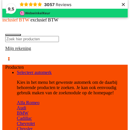
×
3057
Reviews
9,5
inclusief BTW
exclusief BTW
Mijn rekening
0
Producten
Selecteer automerk
Kies in het menu het gewenste automerk om de daarbij
behorende producten te zoeken. Je kan ook eenvoudig
gebruik maken van de zoekmodule op de homepage!
Alfa Romeo
Audi
BMW
Cadillac
Chevrolet
Chrysler