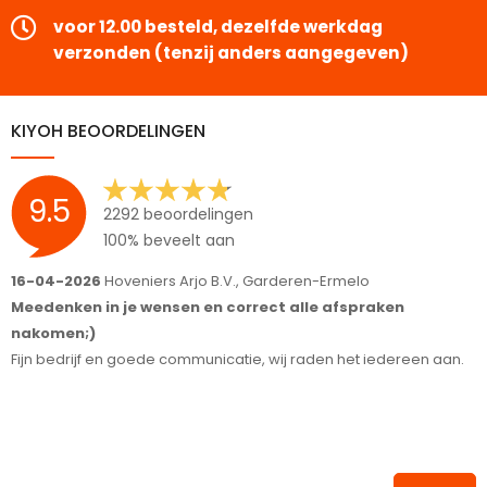
voor 12.00 besteld, dezelfde werkdag
verzonden (tenzij anders aangegeven)
KIYOH BEOORDELINGEN
9.5
2292 beoordelingen
100% beveelt aan
16-04-2026
Hoveniers Arjo B.V., Garderen-Ermelo
1
Meedenken in je wensen en correct alle afspraken
S
nakomen;)
T
Fijn bedrijf en goede communicatie, wij raden het iedereen aan.