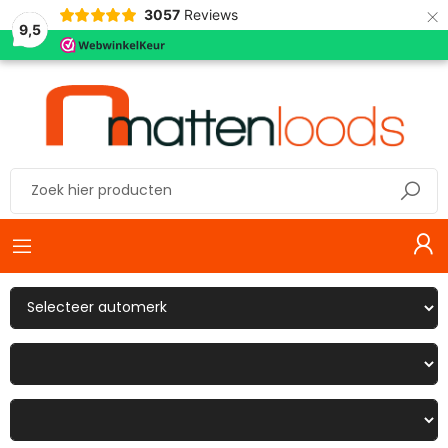
×
3057
Reviews
9,5