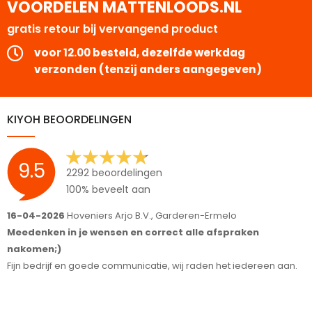
VOORDELEN MATTENLOODS.NL
gratis retour bij vervangend product
voor 12.00 besteld, dezelfde werkdag
verzonden (tenzij anders aangegeven)
KIYOH BEOORDELINGEN
9.5
2292 beoordelingen
100% beveelt aan
16-04-2026
Hoveniers Arjo B.V., Garderen-Ermelo
1
Meedenken in je wensen en correct alle afspraken
S
nakomen;)
T
Fijn bedrijf en goede communicatie, wij raden het iedereen aan.