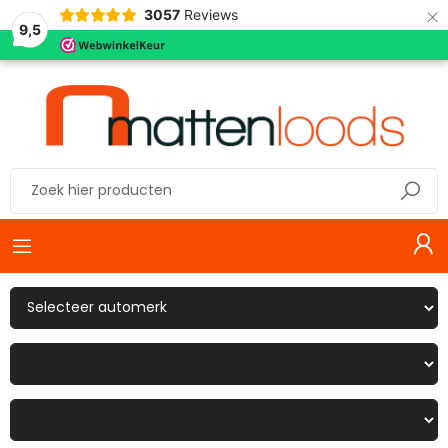
×
3057
Reviews
9,5