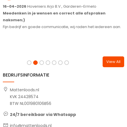
16-04-2026
Hoveniers Arjo B.V., Garderen-Ermelo
1
Meedenken in je wensen en correct alle afspraken
S
nakomen;)
T
Fijn bedrijf en goede communicatie, wij raden het iedereen aan.
View All
BEDRIJFSINFORMATIE
Mattenloods.nl
KVK 24428574
BTW NL001980106B56
24/7 bereikbaar via Whatsapp
info@mattenloods.nl