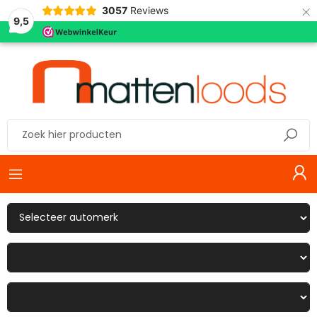
×
3057
Reviews
9,5