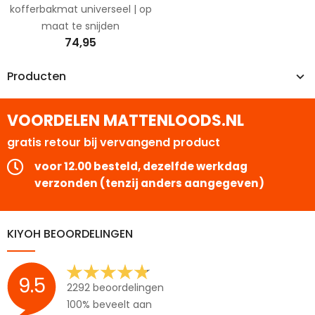
kofferbakmat universeel | op
maat te snijden
74,95
Producten
VOORDELEN MATTENLOODS.NL
gratis retour bij vervangend product
voor 12.00 besteld, dezelfde werkdag
verzonden (tenzij anders aangegeven)
KIYOH BEOORDELINGEN
9.5
2292 beoordelingen
100% beveelt aan