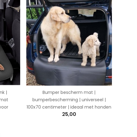
k |
Bumper bescherm mat |
mmat
bumperbescherming | universeel |
 voor
100x70 centimeter | ideaal met honden
25,00