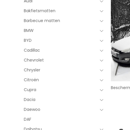
Audi
Bakfietsmatten
Barbecue matten
BMW
BYD
Cadillac
Chevrolet
Chrysler
Citroën
Bescherm
Cupra
Dacia
Daewoo
DAF
Daihatsu