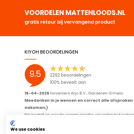
VOORDELEN MATTENLOODS.NL
gratis retour bij vervangend product
KIYOH BEOORDELINGEN
9.5
2292 beoordelingen
100% beveelt aan
Ermelo
15-04-2026
Jeanette, Woudenberg
 afspraken
Snelle sevice en goed product
Top
n het iedereen
We use cookies