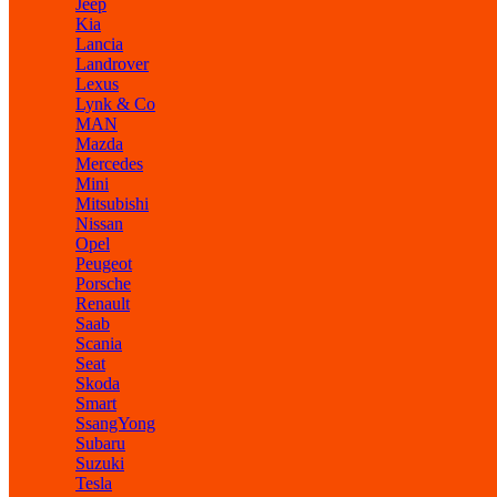
Jeep
Kia
Lancia
Landrover
Lexus
Lynk & Co
MAN
Mazda
Mercedes
Mini
Mitsubishi
Nissan
Opel
Peugeot
Porsche
Renault
Saab
Scania
Seat
Skoda
Smart
SsangYong
Subaru
Suzuki
Tesla