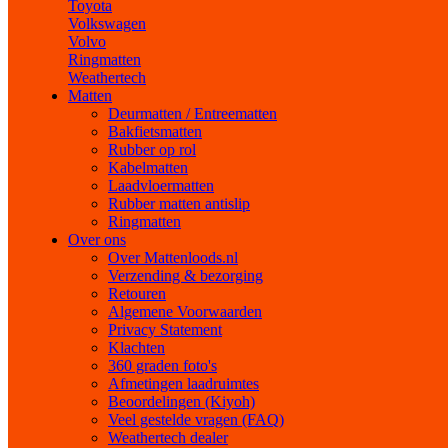
Toyota
Volkswagen
Volvo
Ringmatten
Weathertech
Matten
Deurmatten / Entreematten
Bakfietsmatten
Rubber op rol
Kabelmatten
Laadvloermatten
Rubber matten antislip
Ringmatten
Over ons
Over Mattenloods.nl
Verzending & bezorging
Retouren
Algemene Voorwaarden
Privacy Statement
Klachten
360 graden foto's
Afmetingen laadruimtes
Beoordelingen (Kiyoh)
Veel gestelde vragen (FAQ)
Weathertech dealer