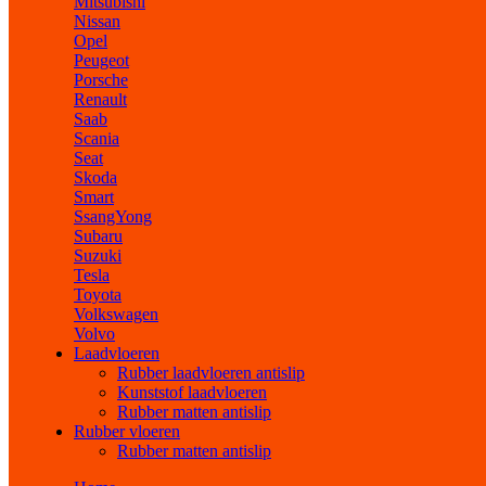
Mitsubishi
Nissan
Opel
Peugeot
Porsche
Renault
Saab
Scania
Seat
Skoda
Smart
SsangYong
Subaru
Suzuki
Tesla
Toyota
Volkswagen
Volvo
Laadvloeren
Rubber laadvloeren antislip
Kunststof laadvloeren
Rubber matten antislip
Rubber vloeren
Rubber matten antislip