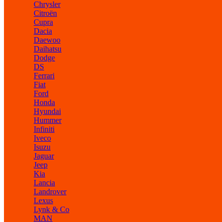
Chrysler
Citroën
Cupra
Dacia
Daewoo
Daihatsu
Dodge
DS
Ferrari
Fiat
Ford
Honda
Hyundai
Hummer
Infiniti
Iveco
Isuzu
Jaguar
Jeep
Kia
Lancia
Landrover
Lexus
Lynk & Co
MAN