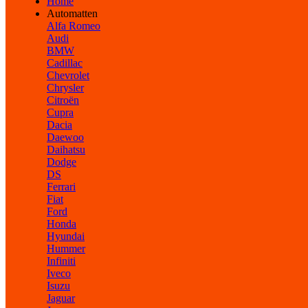
Home
Automatten
Alfa Romeo
Audi
BMW
Cadillac
Chevrolet
Chrysler
Citroën
Cupra
Dacia
Daewoo
Daihatsu
Dodge
DS
Ferrari
Fiat
Ford
Honda
Hyundai
Hummer
Infiniti
Iveco
Isuzu
Jaguar