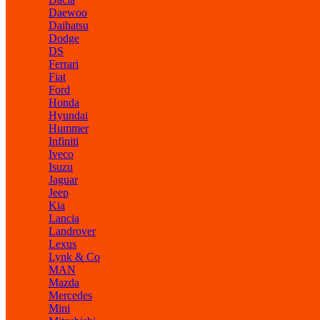
Daewoo
Daihatsu
Dodge
DS
Ferrari
Fiat
Ford
Honda
Hyundai
Hummer
Infiniti
Iveco
Isuzu
Jaguar
Jeep
Kia
Lancia
Landrover
Lexus
Lynk & Co
MAN
Mazda
Mercedes
Mini