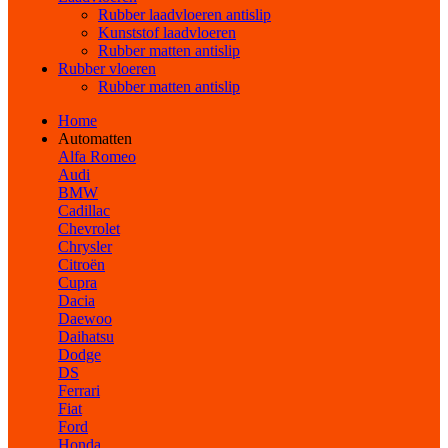
Rubber laadvloeren antislip
Kunststof laadvloeren
Rubber matten antislip
Rubber vloeren
Rubber matten antislip
Home
Automatten
Alfa Romeo
Audi
BMW
Cadillac
Chevrolet
Chrysler
Citroën
Cupra
Dacia
Daewoo
Daihatsu
Dodge
DS
Ferrari
Fiat
Ford
Honda