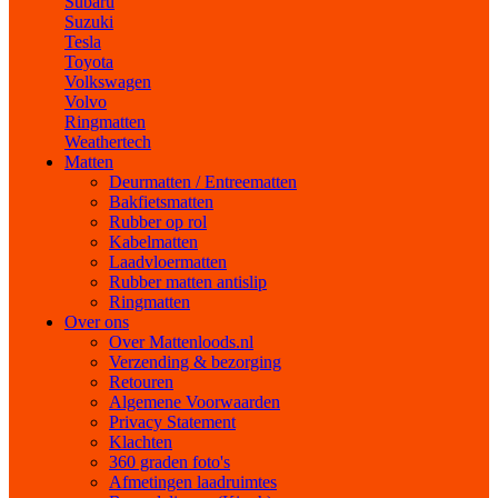
Subaru
Suzuki
Tesla
Toyota
Volkswagen
Volvo
Ringmatten
Weathertech
Matten
Deurmatten / Entreematten
Bakfietsmatten
Rubber op rol
Kabelmatten
Laadvloermatten
Rubber matten antislip
Ringmatten
Over ons
Over Mattenloods.nl
Verzending & bezorging
Retouren
Algemene Voorwaarden
Privacy Statement
Klachten
360 graden foto's
Afmetingen laadruimtes