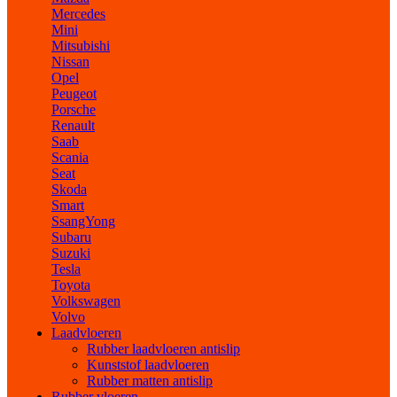
Mercedes
Mini
Mitsubishi
Nissan
Opel
Peugeot
Porsche
Renault
Saab
Scania
Seat
Skoda
Smart
SsangYong
Subaru
Suzuki
Tesla
Toyota
Volkswagen
Volvo
Laadvloeren
Rubber laadvloeren antislip
Kunststof laadvloeren
Rubber matten antislip
Rubber vloeren