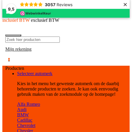
×
3057
Reviews
9,5
inclusief BTW
exclusief BTW
Mijn rekening
0
Producten
Selecteer automerk
Kies in het menu het gewenste automerk om de daarbij
behorende producten te zoeken. Je kan ook eenvoudig
gebruik maken van de zoekmodule op de homepage!
Alfa Romeo
Audi
BMW
Cadillac
Chevrolet
Chrysler