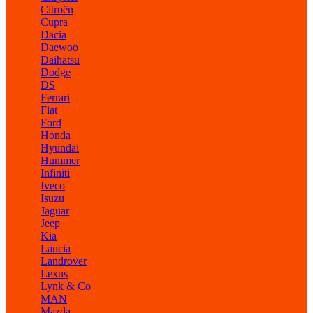
Citroën
Cupra
Dacia
Daewoo
Daihatsu
Dodge
DS
Ferrari
Fiat
Ford
Honda
Hyundai
Hummer
Infiniti
Iveco
Isuzu
Jaguar
Jeep
Kia
Lancia
Landrover
Lexus
Lynk & Co
MAN
Mazda