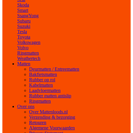
Skoda
Smart
SsangYong
Subaru
Suzuki
Tesla
Toyota
Volkswagen
Volvo
Ringmatten
Weathertech
Matten
Deurmatten / Entreematten
Bakfietsmatten
Rubber op rol
Kabelmatten
Laadvloermatten
Rubber matten antislip
Ringmatten
Over ons
Over Mattenloods.nl
Verzending & bezorging
Retouren
Algemene Voorwaarden