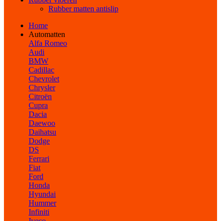
Rubber matten antislip
Home
Automatten
Alfa Romeo
Audi
BMW
Cadillac
Chevrolet
Chrysler
Citroën
Cupra
Dacia
Daewoo
Daihatsu
Dodge
DS
Ferrari
Fiat
Ford
Honda
Hyundai
Hummer
Infiniti
Iveco