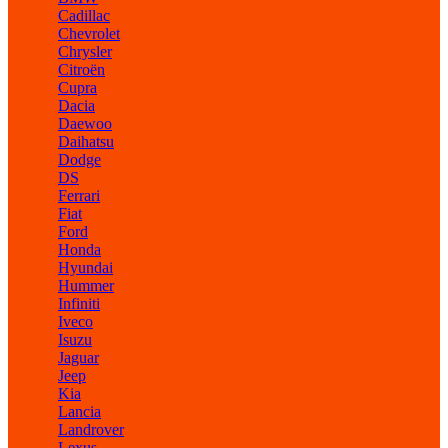
Cadillac
Chevrolet
Chrysler
Citroën
Cupra
Dacia
Daewoo
Daihatsu
Dodge
DS
Ferrari
Fiat
Ford
Honda
Hyundai
Hummer
Infiniti
Iveco
Isuzu
Jaguar
Jeep
Kia
Lancia
Landrover
Lexus