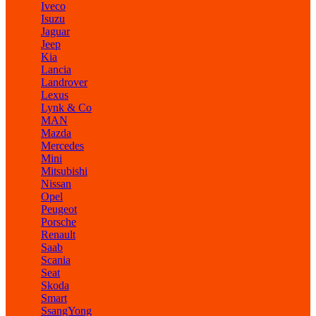
Iveco
Isuzu
Jaguar
Jeep
Kia
Lancia
Landrover
Lexus
Lynk & Co
MAN
Mazda
Mercedes
Mini
Mitsubishi
Nissan
Opel
Peugeot
Porsche
Renault
Saab
Scania
Seat
Skoda
Smart
SsangYong