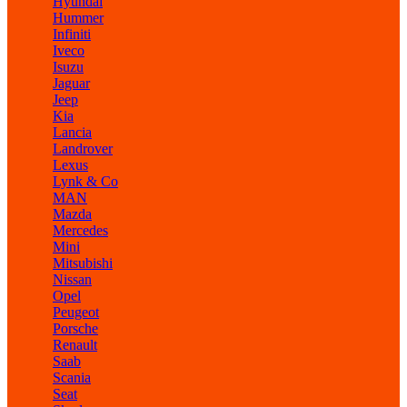
Hyundai
Hummer
Infiniti
Iveco
Isuzu
Jaguar
Jeep
Kia
Lancia
Landrover
Lexus
Lynk & Co
MAN
Mazda
Mercedes
Mini
Mitsubishi
Nissan
Opel
Peugeot
Porsche
Renault
Saab
Scania
Seat