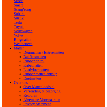
Skoda
Smart
SsangYong
Subaru
Suzuki
Tesla
Toyota
Volkswagen
Volvo
Ringmatten
Weathertech
Matten
Deurmatten / Entreematten
Bakfietsmatten
Rubber op rol
Kabelmatten
Laadvloermatten
Rubber matten antislip
Ringmatten
Over ons
Over Mattenloods.nl
Verzending & bezorging
Retouren
Algemene Voorwaarden
Privacy Statement