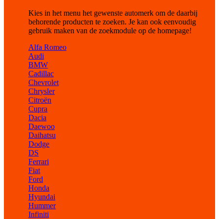
Kies in het menu het gewenste automerk om de daarbij
behorende producten te zoeken. Je kan ook eenvoudig
gebruik maken van de zoekmodule op de homepage!
Alfa Romeo
Audi
BMW
Cadillac
Chevrolet
Chrysler
Citroën
Cupra
Dacia
Daewoo
Daihatsu
Dodge
DS
Ferrari
Fiat
Ford
Honda
Hyundai
Hummer
Infiniti