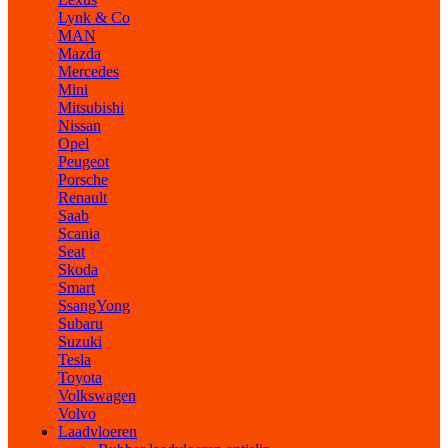
Lynk & Co
MAN
Mazda
Mercedes
Mini
Mitsubishi
Nissan
Opel
Peugeot
Porsche
Renault
Saab
Scania
Seat
Skoda
Smart
SsangYong
Subaru
Suzuki
Tesla
Toyota
Volkswagen
Volvo
Laadvloeren