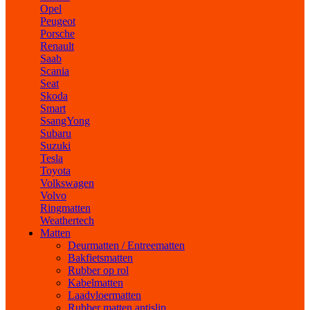
Opel
Peugeot
Porsche
Renault
Saab
Scania
Seat
Skoda
Smart
SsangYong
Subaru
Suzuki
Tesla
Toyota
Volkswagen
Volvo
Ringmatten
Weathertech
Matten
Deurmatten / Entreematten
Bakfietsmatten
Rubber op rol
Kabelmatten
Laadvloermatten
Rubber matten antislip