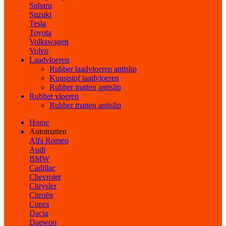
Subaru
Suzuki
Tesla
Toyota
Volkswagen
Volvo
Laadvloeren
Rubber laadvloeren antislip
Kunststof laadvloeren
Rubber matten antislip
Rubber vloeren
Rubber matten antislip
Home
Automatten
Alfa Romeo
Audi
BMW
Cadillac
Chevrolet
Chrysler
Citroën
Cupra
Dacia
Daewoo