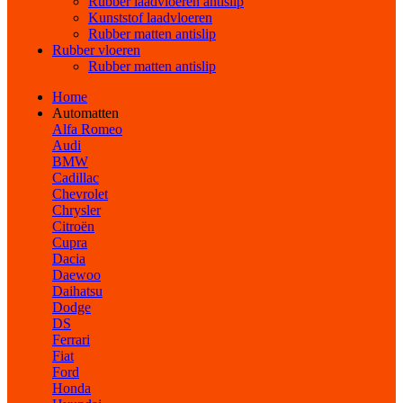
Rubber laadvloeren antislip
Kunststof laadvloeren
Rubber matten antislip
Rubber vloeren
Rubber matten antislip
Home
Automatten
Alfa Romeo
Audi
BMW
Cadillac
Chevrolet
Chrysler
Citroën
Cupra
Dacia
Daewoo
Daihatsu
Dodge
DS
Ferrari
Fiat
Ford
Honda