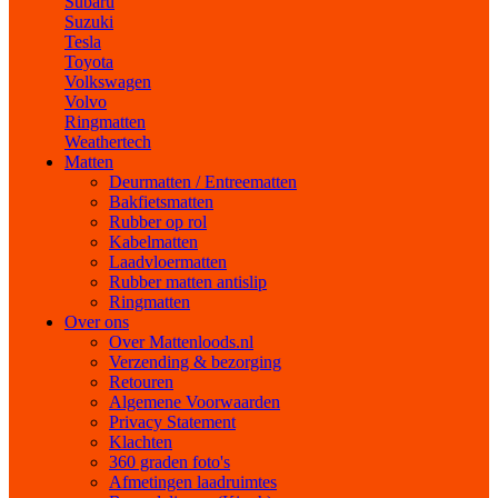
Subaru
Suzuki
Tesla
Toyota
Volkswagen
Volvo
Ringmatten
Weathertech
Matten
Deurmatten / Entreematten
Bakfietsmatten
Rubber op rol
Kabelmatten
Laadvloermatten
Rubber matten antislip
Ringmatten
Over ons
Over Mattenloods.nl
Verzending & bezorging
Retouren
Algemene Voorwaarden
Privacy Statement
Klachten
360 graden foto's
Afmetingen laadruimtes