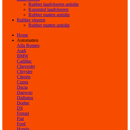
Rubber laadvloeren antislip
Kunststof laadvloeren
Rubber matten antislip
Rubber vloeren
Rubber matten antislip
Home
Automatten
Alfa Romeo
Audi
BMW
Cadillac
Chevrolet
Chrysler
Citroën
Cupra
Dacia
Daewoo
Daihatsu
Dodge
DS
Ferrari
Fiat
Ford
Honda