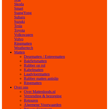
Skoda
Smart
SsangYong
Subaru
Suzuki
Tesla
Toyota
Volkswagen
Volvo
Ringmatten
Weathertech
Matten
Deurmatten / Entreematten
Bakfietsmatten
Rubber op rol
Kabelmatten
Laadvloermatten
Rubber matten antislip
Ringmatten
Over ons
Over Mattenloods.nl
Verzending & bezorging
Retouren
Algemene Voorwaarden