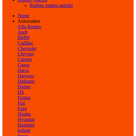
Rubber matten antislip
Home
Automatten
Alfa Romeo
Audi
BMW
Cadillac
Chevrolet
Chrysler
Citroën
Cupra
Dacia
Daewoo
Daihatsu
Dodge
DS
Ferrari
Fiat
Ford
Honda
Hyundai
Hummer
Infiniti
Iveco