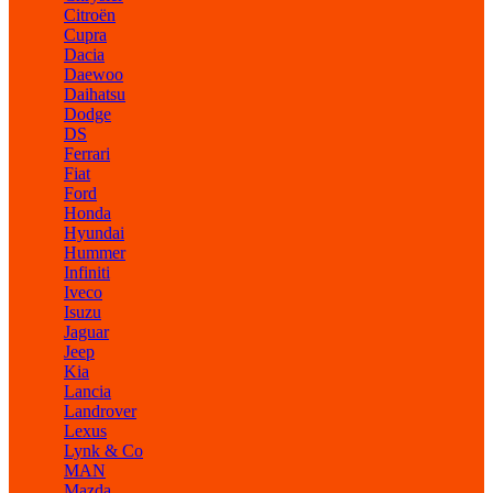
Citroën
Cupra
Dacia
Daewoo
Daihatsu
Dodge
DS
Ferrari
Fiat
Ford
Honda
Hyundai
Hummer
Infiniti
Iveco
Isuzu
Jaguar
Jeep
Kia
Lancia
Landrover
Lexus
Lynk & Co
MAN
Mazda