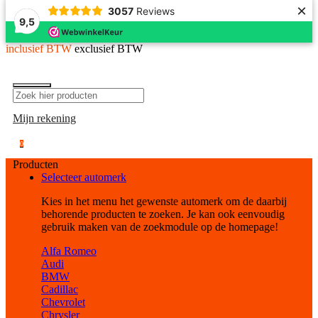
×
3057
Reviews
9,5
inclusief BTW
exclusief BTW
Mijn rekening
0
Producten
Selecteer automerk
Kies in het menu het gewenste automerk om de daarbij
behorende producten te zoeken. Je kan ook eenvoudig
gebruik maken van de zoekmodule op de homepage!
Alfa Romeo
Audi
BMW
Cadillac
Chevrolet
Chrysler