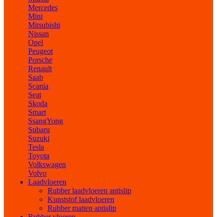
Mercedes
Mini
Mitsubishi
Nissan
Opel
Peugeot
Porsche
Renault
Saab
Scania
Seat
Skoda
Smart
SsangYong
Subaru
Suzuki
Tesla
Toyota
Volkswagen
Volvo
Laadvloeren
Rubber laadvloeren antislip
Kunststof laadvloeren
Rubber matten antislip
Rubber vloeren