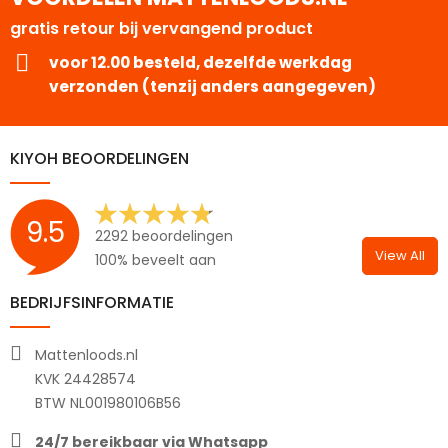
gratis retour bij vervangend product
voor 12.00 besteld, dezelfde werkdag
verzonden (tenzij anders aangegeven)
KIYOH BEOORDELINGEN
9.5
2292 beoordelingen
View All
100% beveelt aan
BEDRIJFSINFORMATIE
Mattenloods.nl
KVK 24428574
BTW NL001980106B56
24/7 bereikbaar via Whatsapp