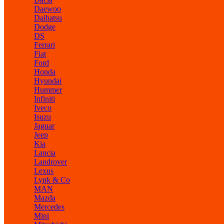
Daewoo
Daihatsu
Dodge
DS
Ferrari
Fiat
Ford
Honda
Hyundai
Hummer
Infiniti
Iveco
Isuzu
Jaguar
Jeep
Kia
Lancia
Landrover
Lexus
Lynk & Co
MAN
Mazda
Mercedes
Mini