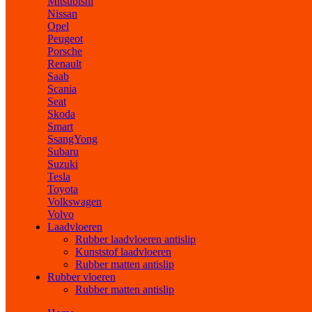
Mitsubishi
Nissan
Opel
Peugeot
Porsche
Renault
Saab
Scania
Seat
Skoda
Smart
SsangYong
Subaru
Suzuki
Tesla
Toyota
Volkswagen
Volvo
Laadvloeren
Rubber laadvloeren antislip
Kunststof laadvloeren
Rubber matten antislip
Rubber vloeren
Rubber matten antislip