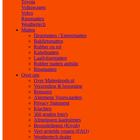
Toyota
Volkswagen
Volvo
Ringmatten
Weathertech
Matten
Deurmatten / Entreematten
Bakfietsmatten
Rubber op rol
Kabelmatten
Laadvloermatten
Rubber matten antislip
Ringmatten
Over ons
Over Mattenloods.nl
Verzending & bezorging
Retouren
Algemene Voorwaarden
Privacy Statement
Klachten
360 graden foto's
Afmetingen laadruimtes
Beoordelingen (Kiyoh)
Veel gestelde vragen (FAQ)
Weathertech dealer