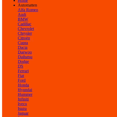
Home
Automatten
Alfa Romeo
Audi
BMW
Cadillac
Chevrolet
Chrysler
Citroën
Cupra
Dacia
Daewoo
Daihatsu
Dodge
DS
Ferrari
Fiat
Ford
Honda
Hyundai
Hummer
Infiniti
Iveco
Isuzu
Jaguar