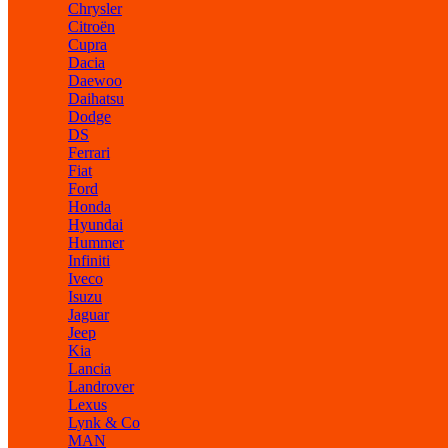
Chrysler
Citroën
Cupra
Dacia
Daewoo
Daihatsu
Dodge
DS
Ferrari
Fiat
Ford
Honda
Hyundai
Hummer
Infiniti
Iveco
Isuzu
Jaguar
Jeep
Kia
Lancia
Landrover
Lexus
Lynk & Co
MAN