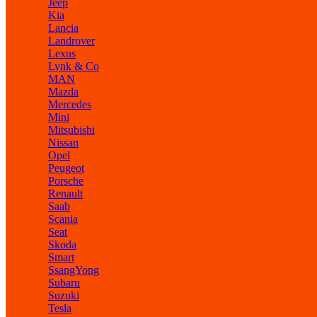
Jeep
Kia
Lancia
Landrover
Lexus
Lynk & Co
MAN
Mazda
Mercedes
Mini
Mitsubishi
Nissan
Opel
Peugeot
Porsche
Renault
Saab
Scania
Seat
Skoda
Smart
SsangYong
Subaru
Suzuki
Tesla