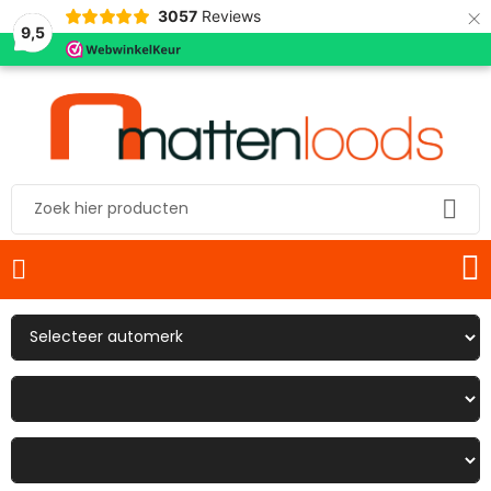
×
3057
Reviews
9,5