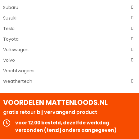
Subaru
Suzuki
Tesla
Toyota
Volkswagen
Volvo
Vrachtwagens
Weathertech
VOORDELEN MATTENLOODS.NL
gratis retour bij vervangend product
voor 12.00 besteld, dezelfde werkdag
verzonden (tenzij anders aangegeven)