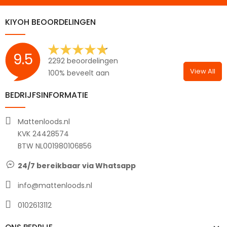
KIYOH BEOORDELINGEN
9.5
2292 beoordelingen
View All
100% beveelt aan
BEDRIJFSINFORMATIE
Mattenloods.nl
KVK 24428574
BTW NL001980106B56
24/7 bereikbaar via Whatsapp
info@mattenloods.nl
0102613112