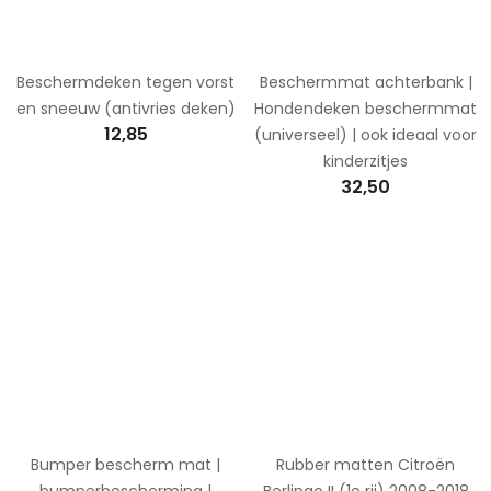
Beschermdeken tegen vorst
Beschermmat achterbank |
en sneeuw (antivries deken)
Hondendeken beschermmat
12,85
(universeel) | ook ideaal voor
kinderzitjes
32,50
Bumper bescherm mat |
Rubber matten Citroën
bumperbescherming |
Berlingo II (1e rij) 2008-2018