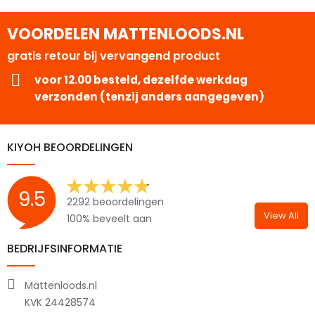
VOORDELEN MATTENLOODS.NL
gratis retour bij vervangend product
voor 12.00 besteld, dezelfde werkdag
verzonden (tenzij anders aangegeven)
KIYOH BEOORDELINGEN
9.5
2292 beoordelingen
View All
100% beveelt aan
BEDRIJFSINFORMATIE
Mattenloods.nl
KVK 24428574