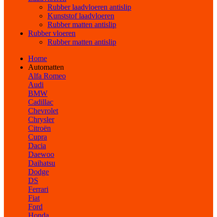
Rubber laadvloeren antislip
Kunststof laadvloeren
Rubber matten antislip
Rubber vloeren
Rubber matten antislip
Home
Automatten
Alfa Romeo
Audi
BMW
Cadillac
Chevrolet
Chrysler
Citroën
Cupra
Dacia
Daewoo
Daihatsu
Dodge
DS
Ferrari
Fiat
Ford
Honda