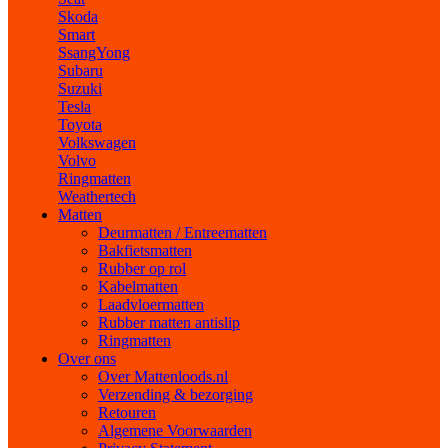
Skoda
Smart
SsangYong
Subaru
Suzuki
Tesla
Toyota
Volkswagen
Volvo
Ringmatten
Weathertech
Matten
Deurmatten / Entreematten
Bakfietsmatten
Rubber op rol
Kabelmatten
Laadvloermatten
Rubber matten antislip
Ringmatten
Over ons
Over Mattenloods.nl
Verzending & bezorging
Retouren
Algemene Voorwaarden