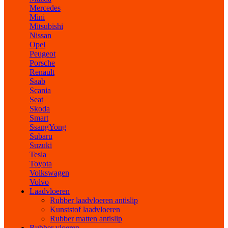
Mercedes
Mini
Mitsubishi
Nissan
Opel
Peugeot
Porsche
Renault
Saab
Scania
Seat
Skoda
Smart
SsangYong
Subaru
Suzuki
Tesla
Toyota
Volkswagen
Volvo
Laadvloeren
Rubber laadvloeren antislip
Kunststof laadvloeren
Rubber matten antislip
Rubber vloeren