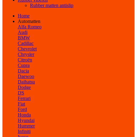
Rubber matten antislip
Home
Automatten
Alfa Romeo
Audi
BMW
Cadillac
Chevrolet
Chrysler
Citroën
Cupra
Dacia
Daewoo
Daihatsu
Dodge
DS
Ferrari
Fiat
Ford
Honda
Hyundai
Hummer
Infiniti
Iveco