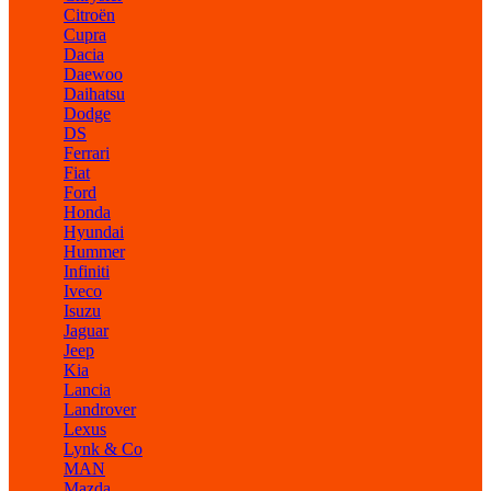
Citroën
Cupra
Dacia
Daewoo
Daihatsu
Dodge
DS
Ferrari
Fiat
Ford
Honda
Hyundai
Hummer
Infiniti
Iveco
Isuzu
Jaguar
Jeep
Kia
Lancia
Landrover
Lexus
Lynk & Co
MAN
Mazda