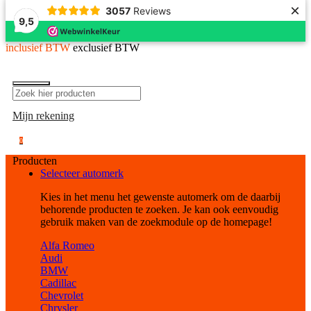
×
3057
Reviews
9,5
inclusief BTW
exclusief BTW
Mijn rekening
0
Producten
Selecteer automerk
Kies in het menu het gewenste automerk om de daarbij
behorende producten te zoeken. Je kan ook eenvoudig
gebruik maken van de zoekmodule op de homepage!
Alfa Romeo
Audi
BMW
Cadillac
Chevrolet
Chrysler