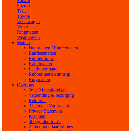
Subaru
Suzuki
Tesla
Toyota
Volkswagen
Volvo
Ringmatten
Weathertech
Matten
Deurmatten / Entreematten
Bakfietsmatten
Rubber op rol
Kabelmatten
Laadvloermatten
Rubber matten antislip
Ringmatten
Over ons
Over Mattenloods.nl
Verzending & bezorging
Retouren
Algemene Voorwaarden
Privacy Statement
Klachten
360 graden foto's
Afmetingen laadruimtes