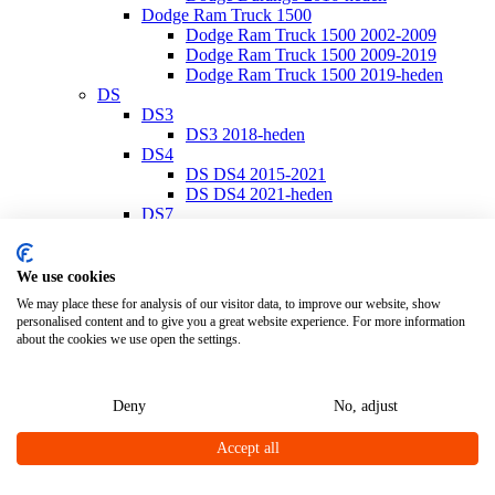
Dodge Ram Truck 1500
Dodge Ram Truck 1500 2002-2009
Dodge Ram Truck 1500 2009-2019
Dodge Ram Truck 1500 2019-heden
DS
DS3
DS3 2018-heden
DS4
DS DS4 2015-2021
DS DS4 2021-heden
DS7
DS7 2018-heden
Ferrari
Ferrari California
We use cookies
Ferrari California 2008-2014
We may place these for analysis of our visitor data, to improve our website, show
Ferrari California T 2014-2017
personalised content and to give you a great website experience. For more information
Ferrari Portofino
about the cookies we use open the settings.
Ferrari Portofino 2018-heden
Fiat
Fiat 500
Deny
No, adjust
Fiat 500/500 C 2007-heden
Fiat 500E 2020-heden
Accept all
Fiat 500L 2013-heden
Fiat 500S 2013-heden
Fiat 500X 2014-heden