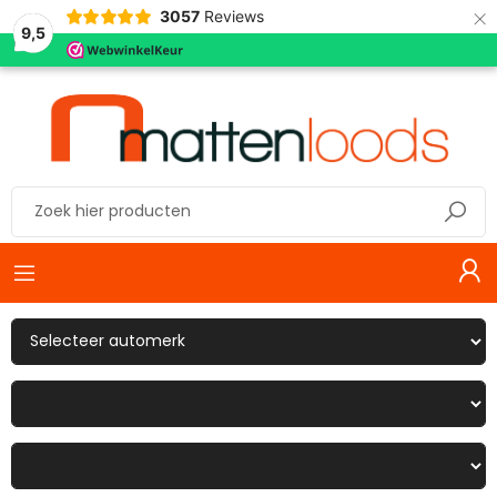
×
3057
Reviews
9,5