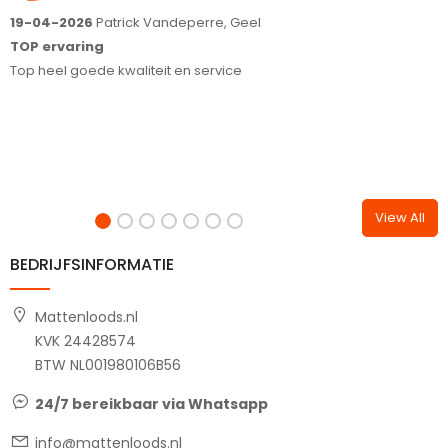
16-04-2026
Hoveniers Arjo B.V., Garderen-Ermelo
1
Meedenken in je wensen en correct alle afspraken
S
nakomen;)
T
Fijn bedrijf en goede communicatie, wij raden het iedereen aan.
View All
BEDRIJFSINFORMATIE
Mattenloods.nl
KVK 24428574
BTW NL001980106B56
24/7 bereikbaar via Whatsapp
info@mattenloods.nl