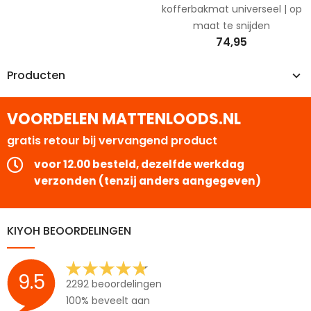
kofferbakmat universeel | op
maat te snijden
74,95
Producten
VOORDELEN MATTENLOODS.NL
gratis retour bij vervangend product
voor 12.00 besteld, dezelfde werkdag
verzonden (tenzij anders aangegeven)
KIYOH BEOORDELINGEN
9.5
2292 beoordelingen
100% beveelt aan