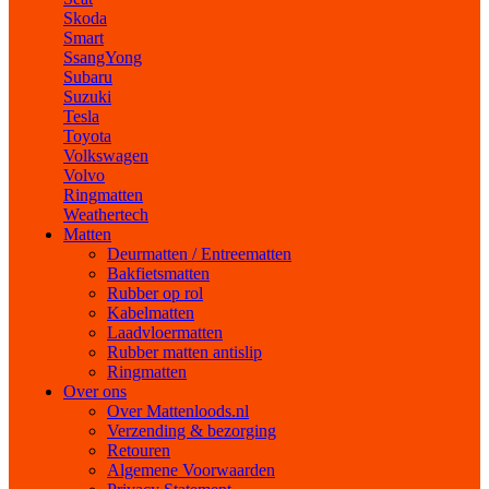
Skoda
Smart
SsangYong
Subaru
Suzuki
Tesla
Toyota
Volkswagen
Volvo
Ringmatten
Weathertech
Matten
Deurmatten / Entreematten
Bakfietsmatten
Rubber op rol
Kabelmatten
Laadvloermatten
Rubber matten antislip
Ringmatten
Over ons
Over Mattenloods.nl
Verzending & bezorging
Retouren
Algemene Voorwaarden