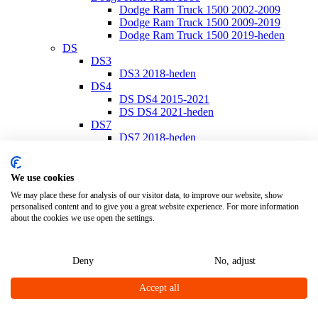
Dodge Ram Truck 1500 2002-2009
Dodge Ram Truck 1500 2009-2019
Dodge Ram Truck 1500 2019-heden
DS
DS3
DS3 2018-heden
DS4
DS DS4 2015-2021
DS DS4 2021-heden
DS7
DS7 2018-heden
Ferrari
Ferrari California
Ferrari California 2008-2014
We use cookies
Ferrari California T 2014-2017
We may place these for analysis of our visitor data, to improve our website, show
Ferrari Portofino
personalised content and to give you a great website experience. For more information
Ferrari Portofino 2018-heden
about the cookies we use open the settings.
Fiat
Fiat 500
Fiat 500/500 C 2007-heden
Deny
No, adjust
Fiat 500E 2020-heden
Fiat 500L 2013-heden
Accept all
Fiat 500S 2013-heden
Fiat 500X 2014-heden
Fiat 600