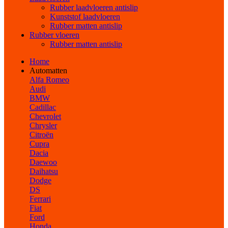
Rubber laadvloeren antislip
Kunststof laadvloeren
Rubber matten antislip
Rubber vloeren
Rubber matten antislip
Home
Automatten
Alfa Romeo
Audi
BMW
Cadillac
Chevrolet
Chrysler
Citroën
Cupra
Dacia
Daewoo
Daihatsu
Dodge
DS
Ferrari
Fiat
Ford
Honda