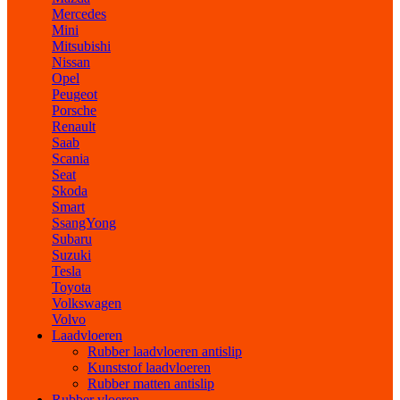
Mercedes
Mini
Mitsubishi
Nissan
Opel
Peugeot
Porsche
Renault
Saab
Scania
Seat
Skoda
Smart
SsangYong
Subaru
Suzuki
Tesla
Toyota
Volkswagen
Volvo
Laadvloeren
Rubber laadvloeren antislip
Kunststof laadvloeren
Rubber matten antislip
Rubber vloeren