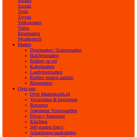
Subaru
Suzuki
Tesla
Toyota
Volkswagen
Volvo
Ringmatten
Weathertech
Matten
Deurmatten / Entreematten
Bakfietsmatten
Rubber op rol
Kabelmatten
Laadvloermatten
Rubber matten antislip
Ringmatten
Over ons
Over Mattenloods.nl
Verzending & bezorging
Retouren
Algemene Voorwaarden
Privacy Statement
Klachten
360 graden foto's
Afmetingen laadruimtes