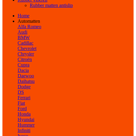
Rubber matten antislip
Home
Automatten
Alfa Romeo
Audi
BMW
Cadillac
Chevrolet
Chrysler
Citroën
Cupra
Dacia
Daewoo
Daihatsu
Dodge
DS
Ferrari
Fiat
Ford
Honda
Hyundai
Hummer
Infiniti
Iveco