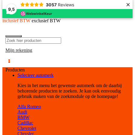
×
3057
Reviews
9,5
inclusief BTW
exclusief BTW
Mijn rekening
0
Producten
Selecteer automerk
Kies in het menu het gewenste automerk om de daarbij
behorende producten te zoeken. Je kan ook eenvoudig
gebruik maken van de zoekmodule op de homepage!
Alfa Romeo
Audi
BMW
Cadillac
Chevrolet
Chrysler