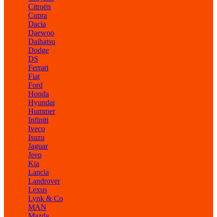
Citroën
Cupra
Dacia
Daewoo
Daihatsu
Dodge
DS
Ferrari
Fiat
Ford
Honda
Hyundai
Hummer
Infiniti
Iveco
Isuzu
Jaguar
Jeep
Kia
Lancia
Landrover
Lexus
Lynk & Co
MAN
Mazda