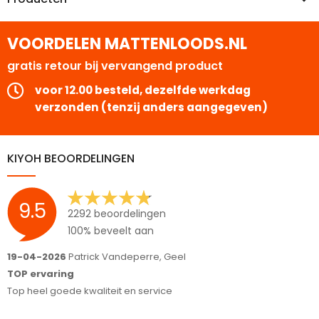
VOORDELEN MATTENLOODS.NL
gratis retour bij vervangend product
voor 12.00 besteld, dezelfde werkdag
verzonden (tenzij anders aangegeven)
KIYOH BEOORDELINGEN
9.5
2292 beoordelingen
100% beveelt aan
19-04-2026
Patrick Vandeperre, Geel
1
TOP ervaring
M
Top heel goede kwaliteit en service
n
F