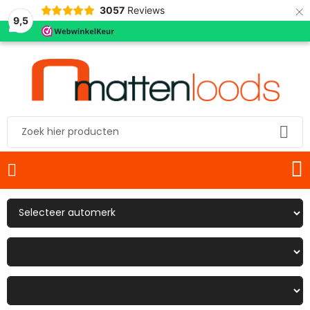
×
3057
Reviews
9,5