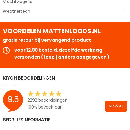
Vrachtwagens
Weathertech
VOORDELEN MATTENLOODS.NL
gratis retour bij vervangend product
voor 12.00 besteld, dezelfde werkdag
verzonden (tenzij anders aangegeven)
KIYOH BEOORDELINGEN
9.5
2292 beoordelingen
View All
100% beveelt aan
BEDRIJFSINFORMATIE