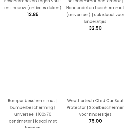
Beschermdeken tegen vorst
Beschermmat achterbank |
en sneeuw (antivries deken)
Hondendeken beschermmat
12,85
(universeel) | ook ideaal voor
kinderzitjes
32,50
Bumper bescherm mat |
Weathertech Child Car Seat
bumperbescherming |
Protector | Stoelbeschermer
universeel | 100x70
voor Kinderzitjes
75,00
centimeter | ideaal met
honden