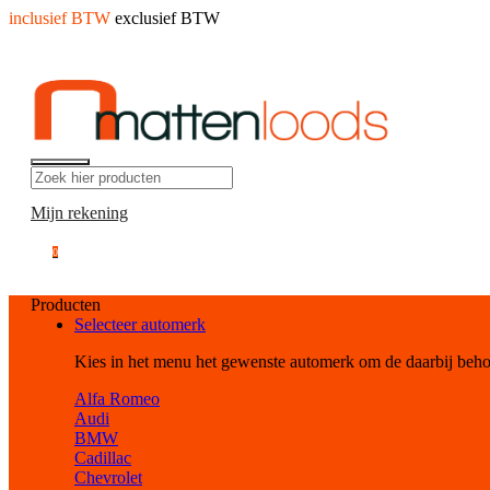
inclusief BTW
exclusief BTW
Mijn rekening
0
Producten
Selecteer automerk
Kies in het menu het gewenste automerk om de daarbij beh
Alfa Romeo
Audi
BMW
Cadillac
Chevrolet