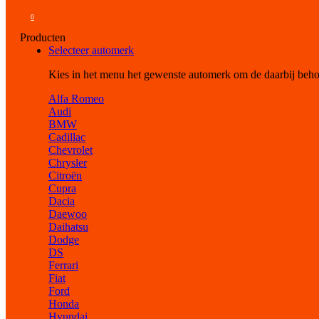
0
Producten
Selecteer automerk
Kies in het menu het gewenste automerk om de daarbij beh
Alfa Romeo
Audi
BMW
Cadillac
Chevrolet
Chrysler
Citroën
Cupra
Dacia
Daewoo
Daihatsu
Dodge
DS
Ferrari
Fiat
Ford
Honda
Hyundai