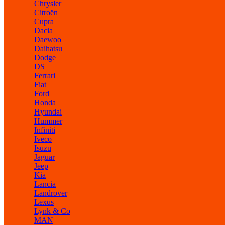
Chrysler
Citroën
Cupra
Dacia
Daewoo
Daihatsu
Dodge
DS
Ferrari
Fiat
Ford
Honda
Hyundai
Hummer
Infiniti
Iveco
Isuzu
Jaguar
Jeep
Kia
Lancia
Landrover
Lexus
Lynk & Co
MAN