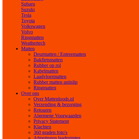
Subaru
Suzuki
Tesla
Toyota
Volkswagen
Volvo
Ringmatten
Weathertech
Matten
Deurmatten / Entreematten
Bakfietsmatten
Rubber op rol
Kabelmatten
Laadvloermatten
Rubber matten antislip
Ringmatten
Over ons
Over Mattenloods.nl
Verzending & bezorging
Retouren
Algemene Voorwaarden
Privacy Statement
Klachten
360 graden foto's
Afmetingen laadruimtes