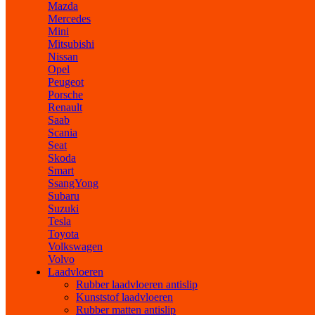
Mazda
Mercedes
Mini
Mitsubishi
Nissan
Opel
Peugeot
Porsche
Renault
Saab
Scania
Seat
Skoda
Smart
SsangYong
Subaru
Suzuki
Tesla
Toyota
Volkswagen
Volvo
Laadvloeren
Rubber laadvloeren antislip
Kunststof laadvloeren
Rubber matten antislip