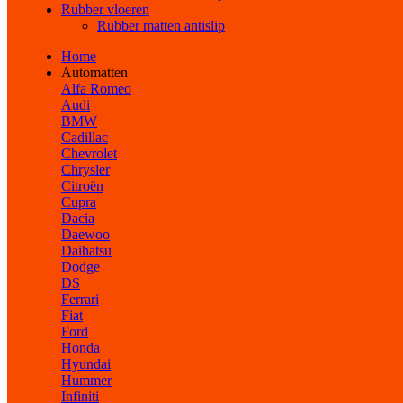
Rubber vloeren
Rubber matten antislip
Home
Automatten
Alfa Romeo
Audi
BMW
Cadillac
Chevrolet
Chrysler
Citroën
Cupra
Dacia
Daewoo
Daihatsu
Dodge
DS
Ferrari
Fiat
Ford
Honda
Hyundai
Hummer
Infiniti