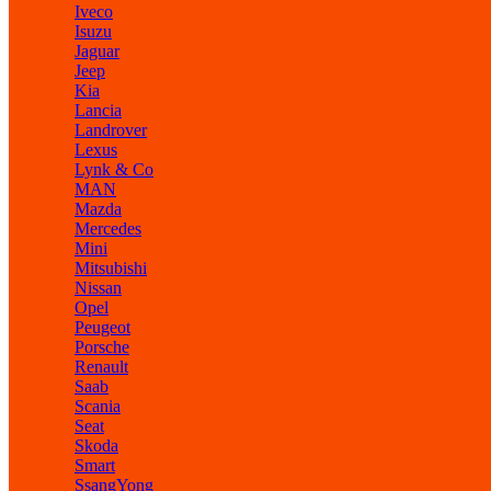
Iveco
Isuzu
Jaguar
Jeep
Kia
Lancia
Landrover
Lexus
Lynk & Co
MAN
Mazda
Mercedes
Mini
Mitsubishi
Nissan
Opel
Peugeot
Porsche
Renault
Saab
Scania
Seat
Skoda
Smart
SsangYong